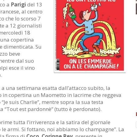
cco a
Parigi
del 13
francese, al centro
ico che lo scorso 7
e a 12 giornalisti
 mercoledì 18
 una copertina
e dimenticata. Su
zzo beve
mentre dal suo
lpi esce il vino
.
 a una settimana esatta dall’attacco subito, la
to in copertina un Maometto in lacrime che reggeva
o “Je suis Charlie”, mentre sopra la sua testa
a “Tout est pardonnè” (tutto è perdonato).
prime tutta l’irriverenza e la satira del giornale
 le armi. Si fottano, noi abbiamo lo champagne”. La
la firma di
Coco
,
Corinne Rey
, presente in