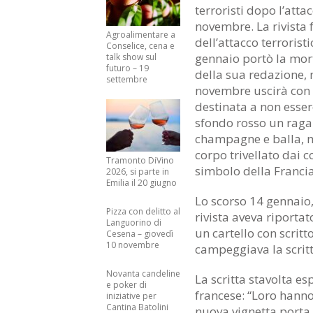
terroristi dopo l’atta
novembre. La rivista 
Agroalimentare a
dell’attacco terrorist
Conselice, cena e
gennaio portò la mort
talk show sul
futuro – 19
della sua redazione,
settembre
novembre uscirà con
destinata a non esser
sfondo rosso un raga
champagne e balla, 
corpo trivellato dai co
Tramonto DiVino
simbolo della Francia
2026, si parte in
Emilia il 20 giugno
Lo scorso 14 gennaio,
Pizza con delitto al
rivista aveva riporta
Languorino di
un cartello con scritt
Cesena – giovedì
10 novembre
campeggiava la scritt
Novanta candeline
La scritta stavolta es
e poker di
francese: “Loro hanno
iniziative per
Cantina Batolini
nuova vignetta porta 