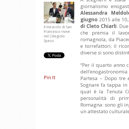
giornalismo enogas
Alessandra Meldol
giugno
2015 alle 10
di Cleto Chiarli
. Due
Il miracolo di San
Francesco rivive
che premia il lavo
nel Ciliegiolo
romagnola, da Piacenz
Speco
e torrefattori; il r
diverse si sono disti
“Per il quarto anno 
dell’enogastronomia 
Pin It
Partesa – Dopo tre 
Sognare fa tappa in E
qual è la Tenuta Cia
personalità di prim
Romagna: sono gli in
un attestato culturale