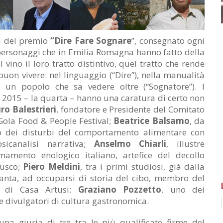
ri del premio
“Dire Fare Sognare
”, consegnato ogni
personaggi che in Emilia Romagna hanno fatto della
 vino il loro tratto distintivo, quel tratto che rende
buon vivere: nel linguaggio (“Dire”), nella manualità
re un popolo che sa vedere oltre (“Sognatore”). I
ne 2015 – la quarta – hanno una caratura di certo non
ro Balestrieri
, fondatore e Presidente del Comitato
Gola Food & People Festival;
Beatrice Balsamo
, da
o dei disturbi del comportamento alimentare con
psicanalisi narrativa;
Anselmo Chiarli
, illustre
mamento enologico italiano, artefice del decollo
usco;
Piero Meldini
, tra i primi studiosi, già dalla
anta, ad occuparsi di storia del cibo, membro del
co di Casa Artusi;
Graziano Pozzetto
, uno dei
i e divulgatori di cultura gastronomica.
 una giuria di tre tra le più qualificate firme del