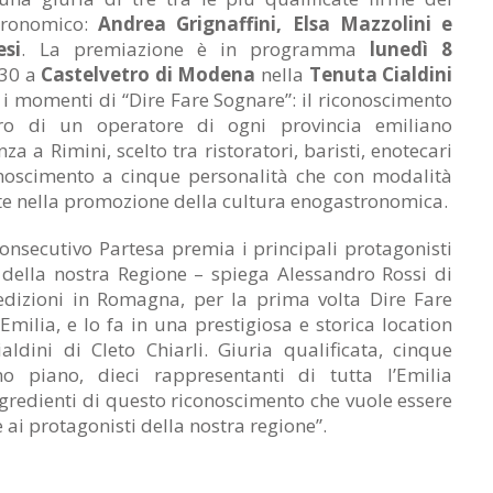
tronomico:
Andrea Grignaffini, Elsa Mazzolini e
esi
. La premiazione è in programma
lunedì 8
,30 a
Castelvetro di Modena
nella
Tenuta Cialdini
 i momenti di “Dire Fare Sognare”: il riconoscimento
ro di un operatore di ogni provincia emiliano
a a Rimini, scelto tra ristoratori, baristi, enotecari
iconoscimento a cinque personalità che con modalità
nte nella promozione della cultura enogastronomica.
consecutivo Partesa premia i principali protagonisti
della nostra Regione – spiega Alessandro Rossi di
edizioni in Romagna, per la prima volta Dire Fare
milia, e lo fa in una prestigiosa e storica location
ldini di Cleto Chiarli. Giuria qualificata, cinque
o piano, dieci rappresentanti di tutta l’Emilia
gredienti di questo riconoscimento che vuole essere
 ai protagonisti della nostra regione”.