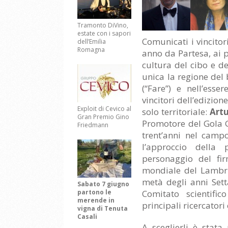
Tramonto DiVino,
estate con i sapori
Comunicati i vincito
dell’Emilia
Romagna
anno da Partesa, ai 
cultura del cibo e del
unica la regione del 
(“Fare”) e nell’esse
vincitori dell’edizio
Exploit di Cevico al
solo territoriale:
Artu
Gran Premio Gino
Promotore del Gola 
Friedmann
trent’anni nel camp
l’approccio della 
personaggio del fir
mondiale del Lambr
metà degli anni Sett
Sabato 7 giugno
Comitato scientifi
partono le
merende in
principali ricercator
vigna di Tenuta
Casali
A sceglierli è stata