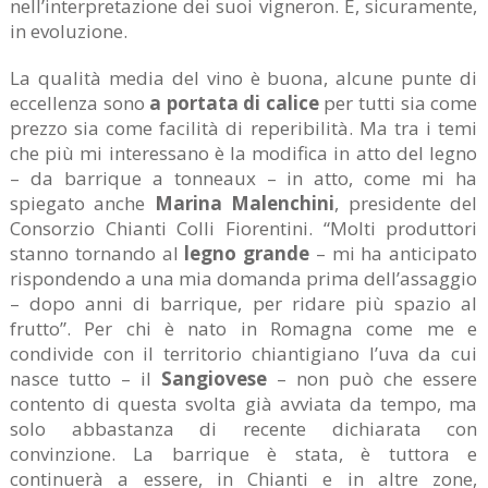
nell’interpretazione dei suoi vigneron. E, sicuramente,
in evoluzione.
La qualità media del vino è buona, alcune punte di
eccellenza sono
a portata di calice
per tutti sia come
prezzo sia come facilità di reperibilità. Ma tra i temi
che più mi interessano è la modifica in atto del legno
– da barrique a tonneaux – in atto, come mi ha
spiegato anche
Marina Malenchini
, presidente del
Consorzio Chianti Colli Fiorentini. “Molti produttori
stanno tornando al
legno grande
– mi ha anticipato
rispondendo a una mia domanda prima dell’assaggio
– dopo anni di barrique, per ridare più spazio al
frutto”. Per chi è nato in Romagna come me e
condivide con il territorio chiantigiano l’uva da cui
nasce tutto – il
Sangiovese
– non può che essere
contento di questa svolta già avviata da tempo, ma
solo abbastanza di recente dichiarata con
convinzione. La barrique è stata, è tuttora e
continuerà a essere, in Chianti e in altre zone,