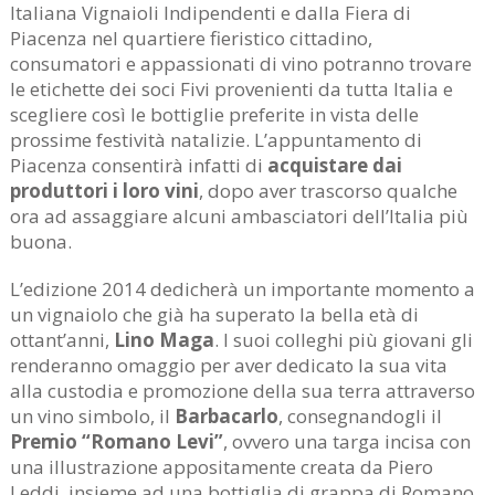
Italiana Vignaioli Indipendenti e dalla Fiera di
Piacenza nel quartiere fieristico cittadino,
consumatori e appassionati di vino potranno trovare
le etichette dei soci Fivi provenienti da tutta Italia e
scegliere così le bottiglie preferite in vista delle
prossime festività natalizie. L’appuntamento di
Piacenza consentirà infatti di
acquistare dai
produttori i loro vini
, dopo aver trascorso qualche
ora ad assaggiare alcuni ambasciatori dell’Italia più
buona.
L’edizione 2014 dedicherà un importante momento a
un vignaiolo che già ha superato la bella età di
ottant’anni,
Lino Maga
. I suoi colleghi più giovani gli
renderanno omaggio per aver dedicato la sua vita
alla custodia e promozione della sua terra attraverso
un vino simbolo, il
Barbacarlo
, consegnandogli il
Premio “Romano Levi”
, ovvero una targa incisa con
una illustrazione appositamente creata da Piero
Leddi, insieme ad una bottiglia di grappa di Romano