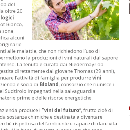
ada del
da oltre 20
ologici
inot Bianco,
a zona,
ifica alcuni
 originarie
enti alle malattie, che non richiedono l’uso di
ermettono la produzioni di vini naturali dal sapore
intenso. La tenuta è curata dai Niedermayr da
gestita direttamente dal giovane Thomas (29 anni),
inuare l’attività di famiglia per produrre
vini
azienda è socia di
Bioland
, consorzio che riunisce i
 del Sudtirolo impegnati nella salvaguardia
materie prime e delle risorse energetiche.
’azienda produce i
“vini del futuro
”, frutto cioè di
 da sostanze chimiche e destinata a diventare
rché rispettosa dell’ambiente e capace di dare vita