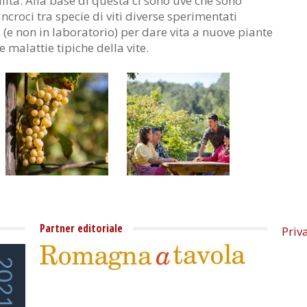
alità. Alla base di questa ci sono uve che sono
 incroci tra specie di viti diverse sperimentati
 (e non in laboratorio) per dare vita a nuove piante
e malattie tipiche della vite.
Partner editoriale
Priv