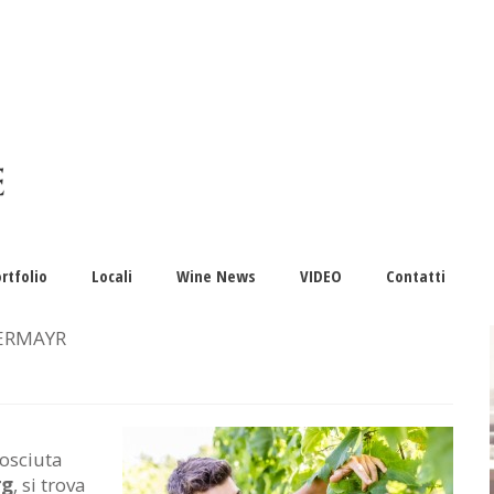
rtfolio
Locali
Wine News
VIDEO
Contatti
ERMAYR
nosciuta
rg
, si trova