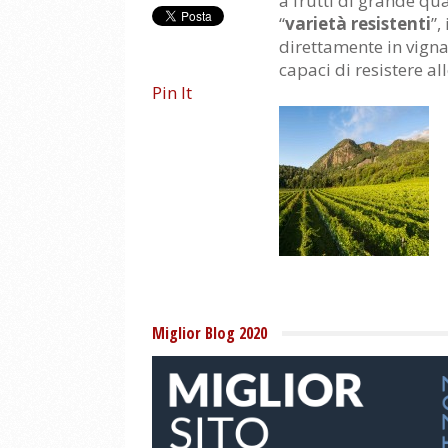
a frutti di grande qu
“
varietà resistenti
”,
direttamente in vigna
capaci di resistere all
Pin It
Miglior Blog 2020