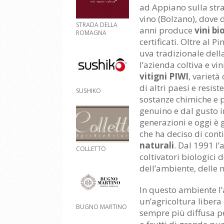
ad Appiano sulla str
vino (Bolzano), dove 
STRADA DELLA
anni produce
vini bi
ROMAGNA
certificati. Oltre al P
uva tradizionale dell
l’azienda coltiva e vin
vitigni PIWI
, varietà
di altri paesi e resist
SUSHIKO
sostanze chimiche e p
genuino e dal gusto 
generazioni e oggi è 
che ha deciso di cont
naturali
. Dal 1991 l’
COLLETTO
coltivatori biologici
dell’ambiente, delle 
In questo ambiente l
un’agricoltura libera
BUGNO MARTINO
sempre più diffusa pe