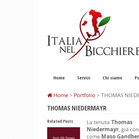
Home
Servizi
Chi siamo
Po
Home
>
Portfolio
> THOMAS NIED
THOMAS NIEDERMAYR
Related Posts
La tenuta
Thomas
Niedermayr
, già co
come
Maso Gandbe