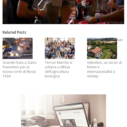
Related Posts
San
Grande festa a Ziano
Terroir Marche si
Valentino, un sorso di
Piacentino per la
schiera a difesa
Rimini e
nuova corte di Mossi
dell’agricoltura
internazionalità a
1558
biologica
Vinitaly