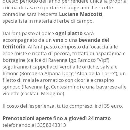
questo periodo dell’anno per rendere unica la propria
cucina di casa e riportare in auge antiche ricette
contadine sarà l’esperta
Luciana Mazzotti
,
specialista in materia di erbe di campo.
Dall’antipasto al dolce
ogni piatto
sarà
accompagnato da un
vino
o una
bevanda del
territorio
. All’antipasto composto da focaccia alle
erbe miste e ricotta di pecora, frittata di asparagina e
borragine (calice di Ravenna Igp Famoso “Vip”)
seguiranno i cappellacci verdi alle ortiche, salvia e
limone (Romagna Albana Docg “Alba della Torre”), un
filetto di maiale aromatico con cicorie e crespino
spinoso (Ravenna Igt Centesimino) e una bavarese alle
violette (cocktail Melogino).
Il costo dell’esperienza, tutto compreso, è di 35 euro.
Prenotazioni aperte fino a giovedì 24 marzo
telefonando al 3358343313