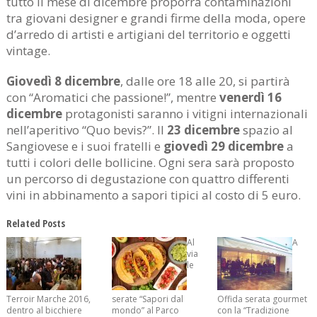
tutto il mese di dicembre proporrà contaminazioni
tra giovani designer e grandi firme della moda, opere
d’arredo di artisti e artigiani del territorio e oggetti
vintage.
Giovedì 8 dicembre
, dalle ore 18 alle 20, si partirà
con “Aromatici che passione!”, mentre
venerdì 16
dicembre
protagonisti saranno i vitigni internazionali
nell’aperitivo “Quo bevis?”. Il
23 dicembre
spazio al
Sangiovese e i suoi fratelli e
giovedì 29 dicembre
a
tutti i colori delle bollicine. Ogni sera sarà proposto
un percorso di degustazione con quattro differenti
vini in abbinamento a sapori tipici al costo di 5 euro.
Related Posts
Al
A
via
le
Terroir Marche 2016,
serate “Sapori dal
Offida serata gourmet
dentro al bicchiere
mondo” al Parco
con la “Tradizione