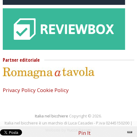
Partner editoriale
Privacy Policy
Cookie Policy
Italia nel bicchiere
Copyright © 2026.
Italia nel bicchiere è un marchio di Luca Casadei - P.iva 02445150200 |
Website by
Yucca Design
Pin It