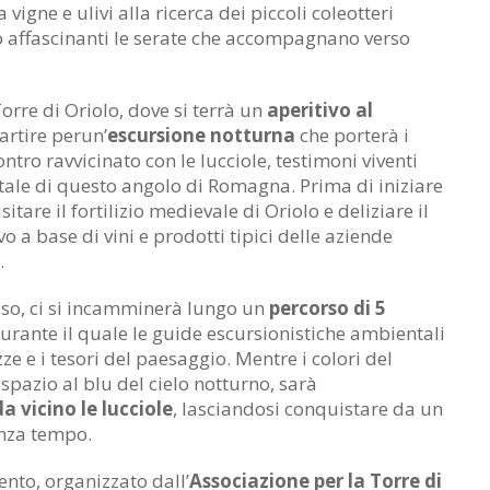
 vigne e ulivi alla ricerca dei piccoli coleotteri
 affascinanti le serate che accompagnano verso
Torre di Oriolo, dove si terrà un
aperitivo al
artire perun’
escursione notturna
che porterà i
ntro ravvicinato con le lucciole, testimoni viventi
tale di questo angolo di Romagna. Prima di iniziare
itare il fortilizio medievale di Oriolo e deliziare il
o a base di vini e prodotti tipici delle aziende
.
sso, ci si incamminerà lungo un
percorso di 5
durante il quale le guide escursionistiche ambientali
e e i tesori del paesaggio. Mentre i colori del
pazio al blu del cielo notturno, sarà
a vicino le lucciole
, lasciandosi conquistare da un
enza tempo.
ento, organizzato dall’
Associazione per la Torre di