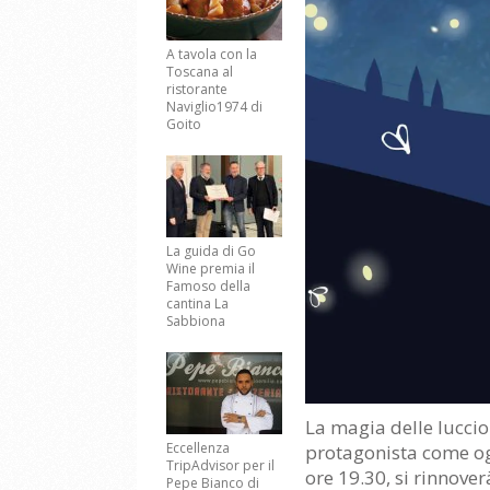
A tavola con la
Toscana al
ristorante
Naviglio1974 di
Goito
La guida di Go
Wine premia il
Famoso della
cantina La
Sabbiona
La magia delle lucciol
Eccellenza
protagonista come og
TripAdvisor per il
ore 19.30, si rinnove
Pepe Bianco di