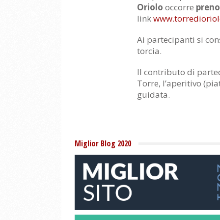
Oriolo
occorre
preno
link
www.torredioriolo
Ai partecipanti si co
torcia.
Il contributo di part
Torre, l’aperitivo (pi
guidata.
Miglior Blog 2020