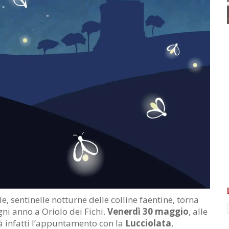
e, sentinelle notturne delle colline faentine, torna
ni anno a Oriolo dei Fichi.
Venerdì 30 maggio
, alle
rà infatti l’appuntamento con la
Lucciolata
,