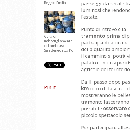
passeggiata serale tra
Reggio Emilia
luminosi che rendono
l’estate.
Punto di ritrovo è la 
tramonto
prima dip
Gara di
imbottigliamento
partecipanti a un inco
di Lambrusco a
della qualità ambien
San Benedetto Po
il cammino si potrà vis
palato con un aperitiv
agricole del territorio
Da lì, passo dopo pa
Pin It
km
ricco di fascino, 
mostreranno le bellezz
tramonto lasceranno s
possibile
osservare d
piccolo spettacolo s
Per partecipare all’ev