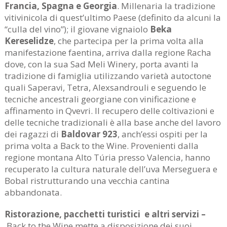
Francia, Spagna e Georgia
. Millenaria la tradizione
vitivinicola di quest’ultimo Paese (definito da alcuni la
“culla del vino”); il giovane vignaiolo
Beka
Kereselidze
, che partecipa per la prima volta alla
manifestazione faentina, arriva dalla regione Racha
dove, con la sua Sad Meli Winery, porta avanti la
tradizione di famiglia utilizzando varietà autoctone
quali Saperavi, Tetra, Alexsandrouli e seguendo le
tecniche ancestrali georgiane con vinificazione e
affinamento in Qvevri. Il recupero delle coltivazioni e
delle tecniche tradizionali è alla base anche del lavoro
dei ragazzi di
Baldovar 923
, anch’essi ospiti per la
prima volta a Back to the Wine. Provenienti dalla
regione montana Alto Túria presso Valencia, hanno
recuperato la cultura naturale dell’uva Merseguera e
Bobal ristrutturando una vecchia cantina
abbandonata.
Ristorazione, pacchetti turistici e altri servizi –
Back to the Wine mette a disposizione dei suoi