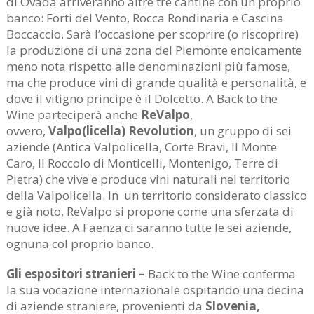
di Ovada arriveranno altre tre cantine con un proprio
banco: Forti del Vento, Rocca Rondinaria e Cascina
Boccaccio. Sarà l’occasione per scoprire (o riscoprire)
la produzione di una zona del Piemonte enoicamente
meno nota rispetto alle denominazioni più famose,
ma che produce vini di grande qualità e personalità, e
dove il vitigno principe è il Dolcetto. A Back to the
Wine parteciperà anche
ReValpo
,
ovvero,
Valpo(licella) Revolution
, un gruppo di sei
aziende (Antica Valpolicella, Corte Bravi, Il Monte
Caro, Il Roccolo di Monticelli, Montenigo, Terre di
Pietra) che vive e produce vini naturali nel territorio
della Valpolicella. In un territorio considerato classico
e già noto, ReValpo si propone come una sferzata di
nuove idee. A Faenza ci saranno tutte le sei aziende,
ognuna col proprio banco.
Gli espositori stranieri –
Back to the Wine conferma
la sua vocazione internazionale ospitando una decina
di aziende straniere, provenienti da
Slovenia,