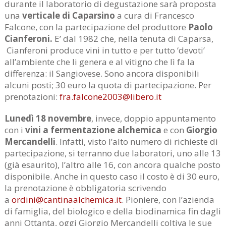
durante il laboratorio di degustazione sarà proposta
una
verticale di Caparsino
a cura di Francesco
Falcone, con la partecipazione del produttore
Paolo
Cianferoni.
E’ dal 1982 che, nella tenuta di Caparsa,
Cianferoni produce vini in tutto e per tutto ‘devoti’
all’ambiente che li genera e al vitigno che lì fa la
differenza: il Sangiovese. Sono ancora disponibili
alcuni posti; 30 euro la quota di partecipazione. Per
prenotazioni:
fra.falcone2003@libero.it
Lunedì 18 novembre
, invece, doppio appuntamento
con i
vini a fermentazione alchemica
e con
Giorgio
Mercandelli
. Infatti, visto l’alto numero di richieste di
partecipazione, si terranno due laboratori, uno alle 13
(già esaurito), l’altro alle 16, con ancora qualche posto
disponibile. Anche in questo caso il costo è di 30 euro,
la prenotazione è obbligatoria scrivendo
a
ordini@cantinaalchemica.it
. Pioniere, con l’azienda
di famiglia, del biologico e della biodinamica fin dagli
anni Ottanta, oggi Giorgio Mercandelli coltiva le sue