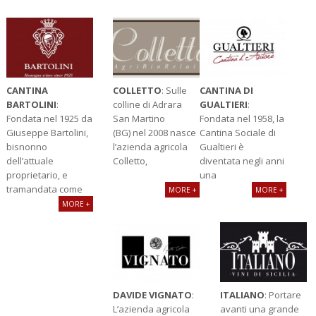
CANTINA
COLLETTO
: Sulle
CANTINA DI
BARTOLINI
:
colline di Adrara
GUALTIERI
:
Fondata nel 1925 da
San Martino
Fondata nel 1958, la
Giuseppe Bartolini,
(BG) nel 2008 nasce
Cantina Sociale di
bisnonno
l’azienda agricola
Gualtieri è
dell’attuale
Colletto,
diventata negli anni
proprietario, e
una
tramandata come
MORE +
MORE +
MORE +
DAVIDE VIGNATO
:
ITALIANO
: Portare
L’azienda agricola
avanti una grande