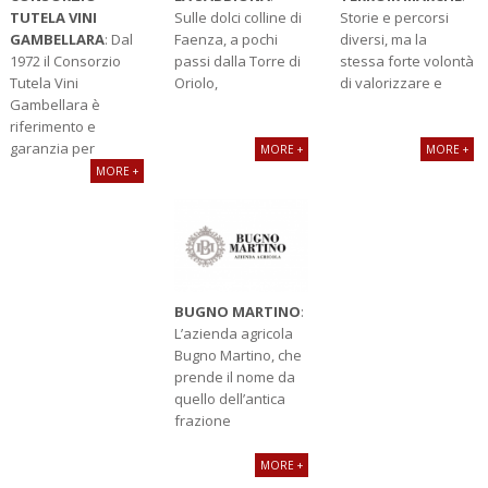
TUTELA VINI
Sulle dolci colline di
Storie e percorsi
GAMBELLARA
: Dal
Faenza, a pochi
diversi, ma la
1972 il Consorzio
passi dalla Torre di
stessa forte volontà
Tutela Vini
Oriolo,
di valorizzare e
Gambellara è
riferimento e
garanzia per
MORE +
MORE +
MORE +
BUGNO MARTINO
:
L’azienda agricola
Bugno Martino, che
prende il nome da
quello dell’antica
frazione
MORE +