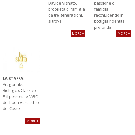
Davide Vignato,
passione di
proprietà di famiglia
famiglia,
da tre generazioni,
racchiudendo in
si trova
bottiglia l’identità
profonda
MORE +
MORE +
LA STAFFA
:
Artigianale.
Biologico. Classico.
E’ il personale “ABC”
del buon Verdicchio
dei Castelli
MORE +