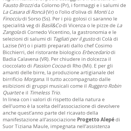
Fausto Brozzi
da Colorno (Pr), i formaggi e i salumi de
La Casara di Roncà
(Vr) o l’olio d’oliva di
Monti Lo
Finocciu
di Sorso (Ss). Per i più golosi ci saranno le
specialità veg di
Basil&Co
di Vicenza o le pizze de
La
Zangola
di Cornedo Vicentino, la gastronomia e le
selezioni di salumi di
Tagliati
per il gusto
di Colà di
Lazise (Vr) o i piatti preparati dallo chef Cosimo
Bicchierri, del ristorante biologico
Erbecedario
di
Badia Calavena (VR). Per chiudere in dolcezza il
cioccolato di
Passion Cocoa
di Rho (Mi). E per gli
amanti delle birre, la produzione artigianale del
birrificio
Morgana
. Il tutto accompagnato dalle
esibizioni di gruppi musicali come il
Ruggero Robin
Quartet
e il
Timeless Trio
.
In linea con i valori di rispetto della natura e
dell’uomo è la scelta dell’associazione di devolvere
anche quest’anno parte del ricavato della
manifestazione all’associazione
Progetto Alepé
di
Suor Tiziana Maule, impegnata nell’assistenza