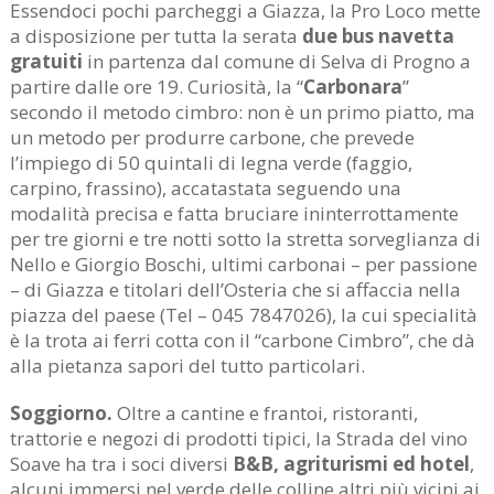
Essendoci pochi parcheggi a Giazza, la Pro Loco mette
a disposizione per tutta la serata
due bus navetta
gratuiti
in partenza dal comune di Selva di Progno a
partire dalle ore 19. Curiosità, la “
Carbonara
”
secondo il metodo cimbro: non è un primo piatto, ma
un metodo per produrre carbone, che prevede
l’impiego di 50 quintali di legna verde (faggio,
carpino, frassino), accatastata seguendo una
modalità precisa e fatta bruciare ininterrottamente
per tre giorni e tre notti sotto la stretta sorveglianza di
Nello e Giorgio Boschi, ultimi carbonai – per passione
– di Giazza e titolari dell’Osteria
che si affaccia nella
piazza del paese (Tel – 045 7847026), la cui specialità
è la trota ai ferri cotta con il “carbone Cimbro”, che dà
alla pietanza sapori del tutto particolari.
Soggiorno.
Oltre a cantine e frantoi, ristoranti,
trattorie e negozi di prodotti tipici, la Strada del vino
Soave ha tra i soci diversi
B&B, agriturismi ed hotel
,
alcuni immersi nel verde delle colline altri più vicini ai