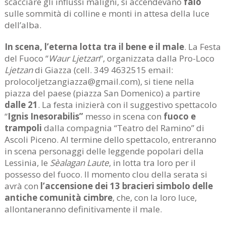
scacciare gli influssi maligni, si accendevano
falò
sulle sommità di colline e monti in attesa della luce
dell’alba.
In scena, l’eterna lotta tra il bene e il male
. La Festa
del Fuoco “
Waur Ljetzan
“, organizzata dalla Pro-Loco
Ljetzan
di Giazza (cell. 349 4632515 email:
prolocoljetzangiazza@gmail.com), si tiene nella
piazza del paese (piazza San Domenico) a partire
dalle 21
. La festa inizierà con il suggestivo spettacolo
“
Ignis Inesorabilis”
messo in scena con
fuoco e
trampoli
dalla compagnia “Teatro del Ramino” di
Ascoli Piceno. Al termine dello spettacolo, entreranno
in scena personaggi delle leggende popolari della
Lessinia, le
Sèalagan Laute
, in lotta tra loro per il
possesso del fuoco. Il momento clou della serata si
avrà con
l’accensione dei 13 bracieri simbolo delle
antiche comunità cimbre
, che, con la loro luce,
allontaneranno definitivamente il male.