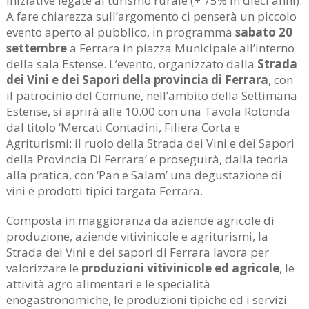
iniziative legate al turismo rurale (+ 75% in dieci anni).
A fare chiarezza sull’argomento ci penserà un piccolo
evento aperto al pubblico, in programma
sabato 20
settembre
a Ferrara in piazza Municipale all’interno
della sala Estense. L’evento, organizzato dalla
Strada
dei Vini e dei Sapori della provincia di Ferrara
, con
il patrocinio del Comune, nell’ambito della Settimana
Estense, si aprirà alle 10.00 con una Tavola Rotonda
dal titolo ‘Mercati Contadini, Filiera Corta e
Agriturismi: il ruolo della Strada dei Vini e dei Sapori
della Provincia Di Ferrara’ e proseguirà, dalla teoria
alla pratica, con ‘Pan e Salam’ una degustazione di
vini e prodotti tipici targata Ferrara.
Composta in maggioranza da aziende agricole di
produzione, aziende vitivinicole e agriturismi, la
Strada dei Vini e dei sapori di Ferrara lavora per
valorizzare le
produzioni vitivinicole ed agricole
, le
attività agro alimentari e le specialità
enogastronomiche, le produzioni tipiche ed i servizi