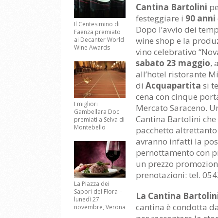
Cantina Bartolini
pe
festeggiare i
90 anni
Il Centesimino di
Dopo l’avvio dei tem
Faenza premiato
wine shop e la produ
ai Decanter World
Wine Awards
vino celebrativo “Nov
sabato 23 maggio
, 
all’hotel ristorante 
di
Acquapartita
si t
cena con cinque porta
I migliori
Mercato Saraceno. Una
Gambellara Doc
Cantina Bartolini che
premiati a Selva di
Montebello
pacchetto altrettanto
avranno infatti la pos
pernottamento con pr
un prezzo promozional
prenotazioni: tel. 05
La Piazza dei
Sapori del Flora –
La Cantina Bartolin
lunedì 27
cantina è condotta da
novembre, Verona