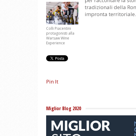
per raccontare la stor
tradizionali della Ro
impronta territoriale
Colli Piacentini
protagonisti alla
Warsaw Wine
Experience
Pin It
Miglior Blog 2020