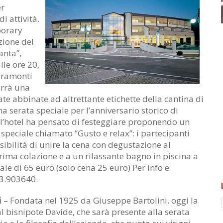
r
di attività.
porary
zione del
anta”,
alle ore 20,
Miramonti
errà una
te abbinate ad altrettante etichette della cantina di
 serata speciale per l’anniversario storico di
 l’hotel ha pensato di festeggiare proponendo un
 speciale chiamato “Gusto e relax”: i partecipanti
sibilità di unire la cena con degustazione al
ima colazione e a un rilassante bagno in piscina a
e di 65 euro (solo cena 25 euro) Per info e
43.903640.
i
– Fondata nel 1925 da Giuseppe Bartolini, oggi la
l bisnipote Davide, che sarà presente alla serata