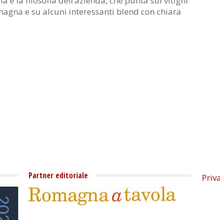
ia e la filosofia dell’azienda, che punta sui vitigni
magna e su alcuni interessanti blend con chiara
.
Partner editoriale
Priv