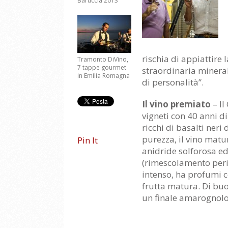
Baruccia 2013
rischia di appiattire
Tramonto DiVino,
7 tappe gourmet
straordinaria minerali
in Emilia Romagna
di personalità”.
Il vino premiato
– Il
vigneti con 40 anni di
ricchi di basalti neri
purezza, il vino matur
Pin It
anidride solforosa ed
(rimescolamento perio
intenso, ha profumi c
frutta matura. Di buo
un finale amarognolo 