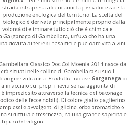
Vignato
– ed è uno stimolo a continuare lungo la
strada intrapresa alcuni anni fa per valorizzare la
produzione enologica del territorio. La scelta del
biologico è derivata principalmente proprio dalla
volontà di eliminare tutto ciò che è chimica e
 la Garganega di Gambellara, un’uva che ha una
tà dovuta ai terreni basaltici e può dare vita a vini
 Gambellara Classico Doc Col Moenia 2014 nasce da
 età situati nelle colline di Gambellara su suoli
 di origine vulcanica. Prodotto con uve
Garganega
in
a in acciaio sui propri lieviti senza aggiunta di
 è impreziosito attraverso la tecnica del batonage
dico delle fecce nobili). Di colore giallo paglierino
omplessi e avvolgenti di glicine, erbe aromatiche e
na struttura e freschezza, ha una grande sapidità e
tipico del vitigno.