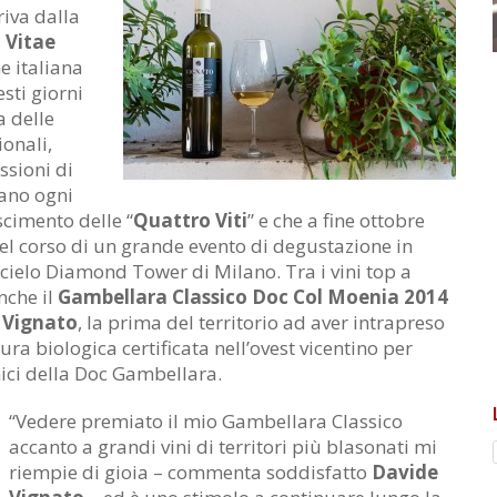
iva dalla
a Vitae
e italiana
sti giorni
a delle
ionali,
ssioni di
ano ogni
cimento delle “
Quattro Viti
” e che a fine ottobre
el corso di un grande evento di degustazione in
ielo Diamond Tower di Milano. Tra i vini top a
anche il
Gambellara Classico Doc Col Moenia 2014
 Vignato
, la prima del territorio ad aver intrapreso
tura biologica certificata nell’ovest vicentino per
nici della Doc Gambellara.
“Vedere premiato il mio Gambellara Classico
accanto a grandi vini di territori più blasonati mi
riempie di gioia – commenta soddisfatto
Davide