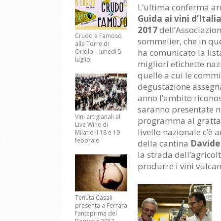
L’ultima conferma arr
Guida ai vini d’Itali
2017
dell’Associazion
Crudo e Famoso
sommelier, che in que
alla Torre di
ha comunicato la list
Oriolo – lunedì 5
luglio
migliori etichette naz
quelle a cui le commi
degustazione assegn
anno l’ambito riconos
saranno presentate n
Vini artigianali al
programma al grattac
Live Wine di
livello nazionale c’è 
Milano il 18 e 19
febbraio
della cantina
Davide
la strada dell’agricol
produrre i vini vulca
Tenuta Casali
presenta a Ferrara
l’anteprima del