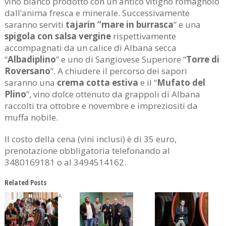
vino bianco prodotto con un antico vitigno romagnolo
dall’anima fresca e minerale. Successivamente
saranno serviti
tajarin “mare in burrasca
” e una
spigola con salsa vergine
rispettivamente
accompagnati da un calice di Albana secca
“
Albadiplino
” e uno di Sangiovese Superiore “
Torre di
Roversano
”. A chiudere il percorso dei sapori
saranno una
crema cotta estiva
e il “
Mufato del
Plino
”, vino dolce ottenuto da grappoli di Albana
raccolti tra ottobre e novembre e impreziositi da
muffa nobile.
Il costo della cena (vini inclusi) è di 35 euro,
prenotazione obbligatoria telefonando al
3480169181 o al 3494514162.
Related Posts
A