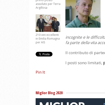
primo posto
assoluto per Terra
Argillosa
210 vini eccellenti
incognite e le difficol
in Emilia Romagna
fa parte della vita a
per AIS
Il contributo di parte
I posti sono limitati,
Pin It
Miglior Blog 2020