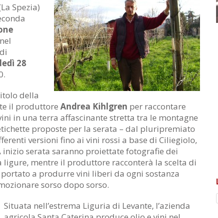
(La Spezia)
seconda
one
 nel
di
edì 28
0.
 titolo della
te il produttore
Andrea Kihlgren
per raccontare
ini in una terra affascinante stretta tra le montagne
 etichette proposte per la serata – dal pluripremiato
erenti versioni fino ai vini rossi a base di Ciliegiolo,
 inizio serata saranno proiettate fotografie dei
a ligure, mentre il produttore racconterà la scelta di
a portato a produrre vini liberi da ogni sostanza
emozionare sorso dopo sorso.
Situata nell’estrema Liguria di Levante, l’azienda
agricola Santa Caterina produce olio e vini nel