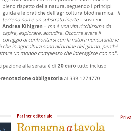
pieno rispetto della natura, seguendo i princìpi
guida e le pratiche dell’agricoltura biodinamica. “
Il
terreno non è un substrato inerte
– sostiene
Andrea Kihlgren
–
ma è una vita ricchissima da
capire, esplorare, accudire. Occorre avere il
coraggio di confrontarsi con la natura nonostante le
tà che in agricoltura sono all’ordine del giorno, perché
ccettare un mondo complesso che interagisce con noi
”.
cipazione alla serata è di
20 euro
tutto incluso.
prenotazione obbligatoria
al 338.1274770
Partner editoriale
Priv