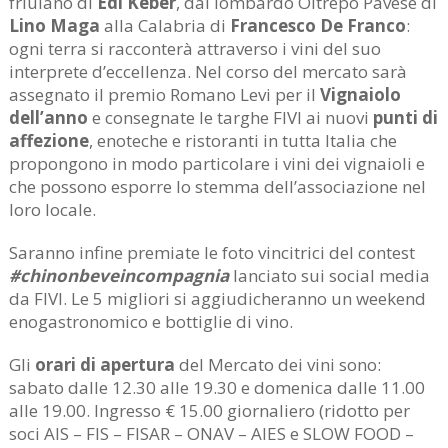
friulano di
Edi Keber
, dal lombardo Oltrepò Pavese di
Lino Maga
alla Calabria di
Francesco De Franco
:
ogni terra si racconterà attraverso i vini del suo
interprete d’eccellenza. Nel corso del mercato sarà
assegnato il premio Romano Levi per il
Vignaiolo
dell’anno
e consegnate le targhe FIVI ai nuovi
punti di
affezione
, enoteche e ristoranti in tutta Italia che
propongono in modo particolare i vini dei vignaioli e
che possono esporre lo stemma dell’associazione nel
loro locale.
Saranno infine premiate le foto vincitrici del contest
#chinonbeveincompagnia
lanciato sui social media
da FIVI. Le 5 migliori si aggiudicheranno un weekend
enogastronomico e bottiglie di vino.
Gli
orari di apertura
del Mercato dei vini sono:
sabato dalle 12.30 alle 19.30 e domenica dalle 11.00
alle 19.00. Ingresso € 15.00 giornaliero (ridotto per
soci AIS – FIS – FISAR – ONAV – AIES e SLOW FOOD –