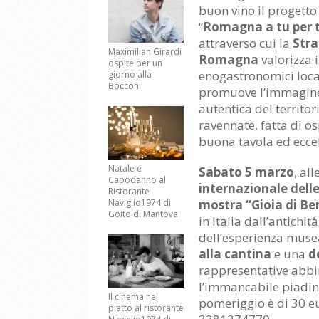
buon vino il progetto
“
Romagna a tu per 
attraverso cui la
Stra
Maximilian Girardi
Romagna
valorizza i
ospite per un
enogastronomici loca
giorno alla
Bocconi
promuove l’immagin
autentica del territor
ravennate, fatta di os
buona tavola ed eccel
Natale e
Sabato 5 marzo
, al
Capodanno al
internazionale dell
Ristorante
Naviglio1974 di
mostra “Gioia di Be
Goito di Mantova
in Italia dall’antichit
dell’esperienza musea
alla cantina
e una
d
rappresentative abbin
l’immancabile piadina
Il cinema nel
pomeriggio è di 30 eur
piatto al ristorante