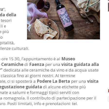
tu
“,
da della
 tesori
li e
e più
io
pitalità,
lenze culturali.
le ore 15.30, l’appuntamento è al
Museo
e Ceramiche
di
Faenza
per una
visita guidata alla
r”
dedicata alle ceramiche da vino e da acqua usate
à classica fino ai giorni nostri. Al termine
le, ci si sposterà a
Podere La Berta
per una
visita
egustazione guidata
di alcune etichette più
ate a salumi e formaggi tipici serviti con
 romagnola. Il contributo di partecipazione per il
o. Posti limitati, info e prenotazioni: tel.