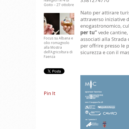
3381274770
Naviglio1974 di
Goito – 27 ottobre
Nato per attirare turi
attraverso iniziative 
enogastronomico, cult
per tu”
vede cantine, 
Focus su Albana e
associati alla Strada
olio romagnolo
per offrire presso le 
alla Mostra
sicurezza e con il ma
dell’Agricoltura di
Faenza
Pin It