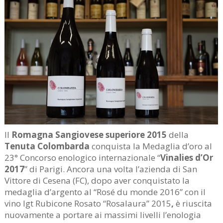
Il
Romagna Sangiovese superiore 2015
della
Tenuta Colombarda
conquista la Medaglia d’oro al
23° Concorso enologico internazionale “
Vinalies d’Or
2017
” di Parigi. Ancora una volta l’azienda di San
Vittore di Cesena (FC), dopo aver conquistato la
medaglia d’argento al “Rosé du monde 2016” con il
vino Igt Rubicone Rosato “Rosalaura” 2015
,
è riuscita
nuovamente a portare ai massimi livelli l’enologia