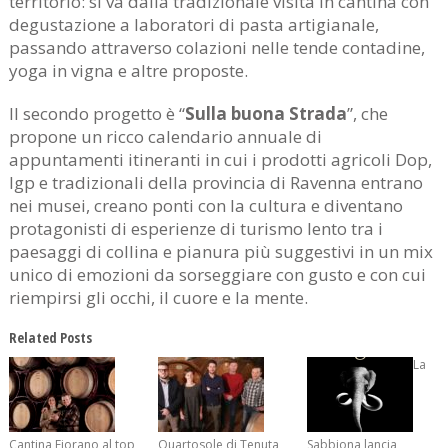
territorio: si va dalla tradizionale visita in cantina con
degustazione a laboratori di pasta artigianale,
passando attraverso colazioni nelle tende contadine,
yoga in vigna e altre proposte.
Il secondo progetto è “
Sulla buona Strada
”, che
propone un ricco calendario annuale di
appuntamenti itineranti in cui i prodotti agricoli Dop,
Igp e tradizionali della provincia di Ravenna entrano
nei musei, creano ponti con la cultura e diventano
protagonisti di esperienze di turismo lento tra i
paesaggi di collina e pianura più suggestivi in un mix
unico di emozioni da sorseggiare con gusto e con cui
riempirsi gli occhi, il cuore e la mente.
Related Posts
La
Cantina Fiorano al top
Quartosole di Tenuta
Sabbiona lancia