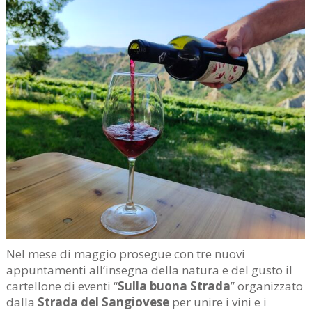
Nel mese di maggio prosegue con tre nuovi
appuntamenti all’insegna della natura e del gusto il
cartellone di eventi “
Sulla buona Strada
” organizzato
dalla
Strada del Sangiovese
per unire i vini e i