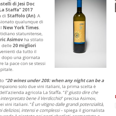
stelli di Jesi Doc
La Staffa” 2017
a di
Staffolo
(An)
. A
sionato qualunque di
il
New York Times
.
tidiano statunitense,
Eric Asimov
ha stilato
a delle
20 migliori
enienti da tutto il
 dopo una giornata
re la pace con se stessi
pitale.
ato
“20 wines under 20$: when any night can be a
mpaiono solo due vini italiani, la prima scelta è
dell’azienda agricola La Staffa. “
E’ giusto dire che
 interpretato bene il Verdicchio
” precisa Asimov,
 vini italiani. “
È un vitigno dalle grandi potenzialità,
i deliziosi, intensi e complessi
– spiega il giornalista