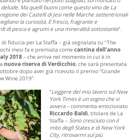
uando è piantato nei posti sbagliati, sormontato o
 delude. Ma quelli buoni come questo vino de La
 regione dei Castelli di Jesi nelle Marche settentrionali
svegliano la curiosità. È fresco, fragrante e
rdi di pesca e agrumi e una mineralità sottostante
”.
 di fiducia per La Staffa – già segnalata su “The
 pochi mesi fa e premiata come
cantina dell’anno
taly 2018
– che arriva nel momento in cui è in
ua
nuova riserva di Verdicchio
, che sarà presentata
ottobre dopo aver già ricevuto il premio “Grande
ow Wine 2019”.
“
Leggere del mio lavoro sul New
York Times è un sogno che si
avvera
– commenta emozionato
Riccardo Baldi
, titolare de La
Staffa –
Sono cresciuto con il
mito degli States e di New York
City, ritrovarmi sul più