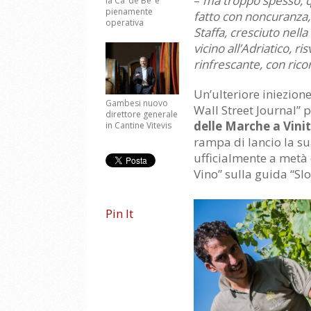
–
ma troppo spesso, q
la Ca’ de Be’ è
pienamente
fatto con noncuranza,
operativa
Staffa, cresciuto nella
vicino all’Adriatico, ri
rinfrescante, con rico
Un’ulteriore iniezione
Gambesi nuovo
Wall Street Journal”
direttore generale
delle Marche a Vini
in Cantine Vitevis
rampa di lancio la s
ufficialmente a metà 
Vino” sulla guida “Sl
Pin It