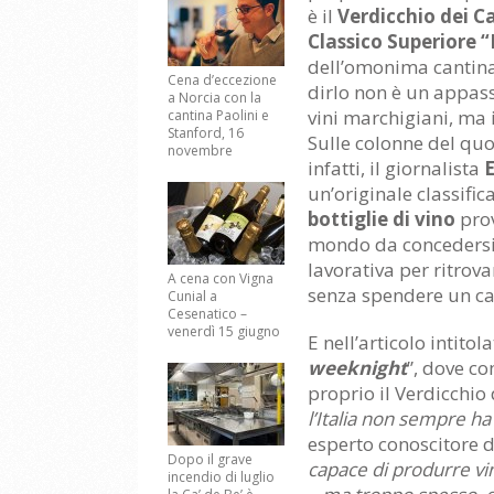
è il
Verdicchio dei Ca
Classico Superiore “
dell’omonima cantin
Cena d’eccezione
dirlo non è un appas
a Norcia con la
vini marchigiani, ma 
cantina Paolini e
Stanford, 16
Sulle colonne del quo
novembre
infatti, il giornalista
un’originale classific
bottiglie di vino
prov
mondo da concedersi
lavorativa per ritrova
A cena con Vigna
senza spendere un ca
Cunial a
Cesenatico –
venerdì 15 giugno
E nell’articolo intitol
weeknight
”, dove co
proprio il Verdicchio 
l’Italia non sempre ha
esperto conoscitore dei
Dopo il grave
capace di produrre vin
incendio di luglio