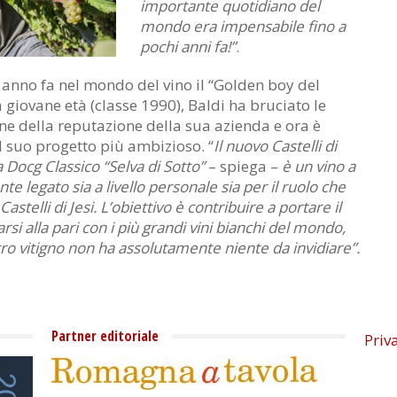
importante quotidiano del
mondo era impensabile fino a
pochi anni fa!”
.
anno fa nel mondo del vino il “Golden boy del
a giovane età (classe 1990), Baldi ha bruciato le
ne della reputazione della sua azienda e ora è
l suo progetto più ambizioso. “
Il nuovo Castelli di
a Docg Classico “Selva di Sotto”
– spiega –
è un vino a
te legato sia a livello personale sia per il ruolo che
astelli di Jesi. L’obiettivo è contribuire a portare il
rsi alla pari con i più grandi vini bianchi del mondo,
ostro vitigno non ha assolutamente niente da invidiare”.
Partner editoriale
Priv