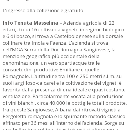
L’ingresso alla collezione è gratuito.
Info Tenuta Masselina –
Azienda agricola di 22
ettari, di cui 16 coltivati a vigneto in regime biologico
e 6 di bosco, si trova a Castelbolognese sulla dorsale
collinare tra Imola e Faenza. L’azienda si trova
nell’MGA Serra della Doc Romagna Sangiovese, la
menzione geografica più occidentale della
denominazione, un vero spartiacque tra le
consuetudini produttive Emiliane e quelle
Romagnole. L’altitudine tra 100 e 250 metri s.l.m. su
suoli argilloso-calcarei e la coltivazione dei vigneti è
favorita dalla presenza di una ideale e quasi costante
ventilazione. Particolarmente vocata alla produzione
di vini bianchi, circa 40.000 le bottiglie totali prodotte,
fra queste Sangiovese, Albana dai ritrovati vigneti a
Pergoletta romagnola e lo spumante metodo classico
affinato per 36 mesi all’interno dell’azienda. Sorge su
una bellissima collina, dove i vigneti si alternano a