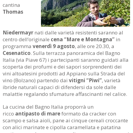
cantina
Thomas
Niedermayr
nati dalle varietà resistenti saranno al
centro dell’originale
cena “Mare e Montagna”
in
programma
venerdì 9 agosto
, alle ore 20.30, a
Cesenatico
. Sulla terrazza panoramica del Bagno
Italia (via Piave 67) i partecipanti saranno guidati alla
scoperta dei profumi e dei sapori sorprendenti dei
vini altoatesini prodotti ad Appiano sulla Strada del
vino (Bolzano) partendo dai
vitigni “Piwi”
, varietà
ibride naturali capaci di difendersi da sole dalle
malattie regalando sfumature affascinanti nel calice.
La cucina del Bagno Italia proporrà un
ricco
antipasto di mare
formato da cracker con
scampo e salsa aioli, pane ai cinque cereali croccante
con alici marinate e cipolla caramellata e patatina