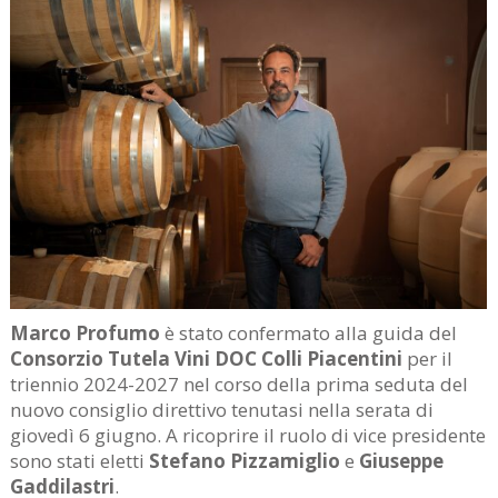
Marco Profumo
è stato confermato alla guida del
Consorzio Tutela Vini DOC Colli Piacentini
per il
triennio 2024-2027 nel corso della prima seduta del
nuovo consiglio direttivo tenutasi nella serata di
giovedì 6 giugno. A ricoprire il ruolo di vice presidente
sono stati eletti
Stefano Pizzamiglio
e
Giuseppe
Gaddilastri
.