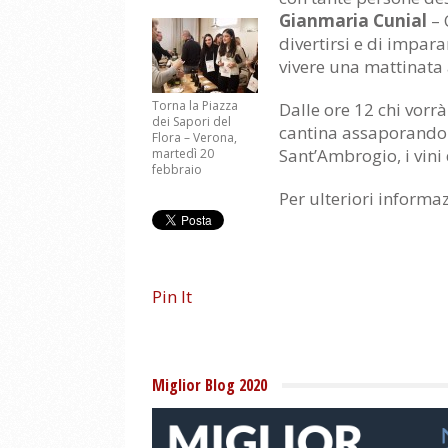
Gianmaria Cunial
– 
divertirsi e di impar
vivere una mattinata 
Torna la Piazza
Dalle ore 12 chi vor
dei Sapori del
cantina assaporando i
Flora – Verona,
Sant’Ambrogio, i vini 
martedì 20
febbraio
Per ulteriori informa
Pin It
Miglior Blog 2020