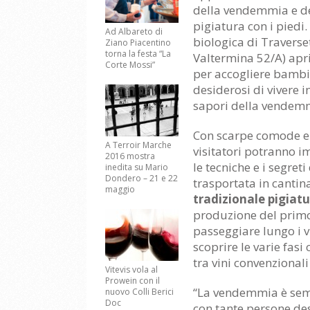
della vendemmia e d
pigiatura con i piedi.
Ad Albareto di
biologica di Traverset
Ziano Piacentino
torna la festa “La
Valtermina 52/A) apri
Corte Mossi”
per accogliere bambin
desiderosi di vivere 
sapori della vendem
Con scarpe comode e 
A Terroir Marche
visitatori potranno i
2016 mostra
le tecniche e i segre
inedita su Mario
Dondero – 21 e 22
trasportata in cantina
maggio
tradizionale pigiatu
produzione del primo
passeggiare lungo i v
scoprire le varie fasi
tra vini convenzionali 
Vitevis vola al
Prowein con il
“La vendemmia è semp
nuovo Colli Berici
Doc
con tante persone des