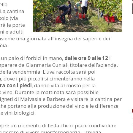
ella
 La cantina
olo (via
rà le porte
i e adulti
insieme una giornata all’insegna dei saperi e dei
mia.
un paio di forbici in mano,
dalle ore 9 alle 12
i
mparare da Gianmaria Cunial, titolare dell’azienda,
ti della vendemmia. L’uva raccolta sarà poi
, dove i più piccoli si cimenteranno nella
ra con i piedi
, dando vita al mosto per la
 vino. Durante la mattinata sarà possibile
igneti di Malvasia e Barbera e visitare la cantina per
 che portano alla produzione del vino e le differenze
e vini biologici.
re un momento di festa che ci piace condividere
iderose di vivere quest’esperienza – spiega