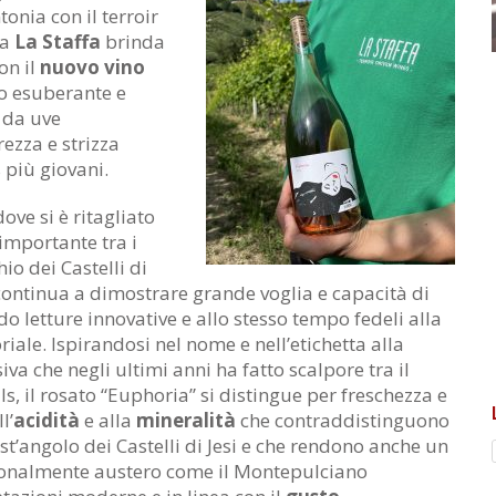
tonia con il terroir
na
La Staffa
brinda
con il
nuovo vino
to esuberante e
 da uve
ezza e strizza
s più giovani.
 dove si è ritagliato
importante tra i
io dei Castelli di
ontinua a dimostrare grande voglia e capacità di
o letture innovative e allo stesso tempo fedeli alla
oriale. Ispirandosi nel nome e nell’etichetta alla
siva che negli ultimi anni ha fatto scalpore tra il
s, il rosato “Euphoria” si distingue per freschezza e
l’
acidità
e alla
mineralità
che contraddistinguono
est’angolo dei Castelli di Jesi e che rendono anche un
izionalmente austero come il Montepulciano