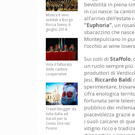
bevibilità in piena sin
in cui nasce: la canti
Musica e vino
all’arrivo dell’estate 
solidali a Borgo
“Euphoria”
, un rosa
Rocca Sveva, 6
giugno 2014
sbarazzino che nasce
Montepulciano in pur
l’occhio ai wine lover
Sui colli di
Staffolo
,
Vola il fatturato
un ruolo sempre più 
delle cantine
produttori di Verdicch
cooperative
Jesi,
Riccardo Baldi
c
sperimentare, trovand
cifra enologica territ
fortunata serie televi
pubblico dei millenial
Travel blogger da
piacevolezza grazie al
tutta Italia ad
Ascoli per la
i suoli calcarei di qu
Cento Ore nel
vitigno ricco e trad
Piceno