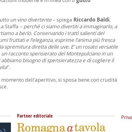
etazioni moderne e in linea con il
gusto
utto un vino divertente
– spiega
Riccardo Baldi
,
La Staffa –
perché ci siamo divertiti a immaginarlo, a
rtiamo a berlo. Conservando i tratti salienti del
mi fruttati e l’eleganza, esprime l’anima più fresca
lla spremitura diretta delle uve. E’ un rosato versatile
 un racconto spensierato del Montepulciano in un
oi abbiamo bisogno di spensieratezza e di cogliere il
vita
”.
 momento dell’aperitivo, si sposa bene con crudità
sce.
Partner editoriale
Priv