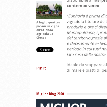
disponibile a interpr
contemporaneo
.
“
Euphoria è prima di t
vignaiolo titolare de 
A luglio quattro
pic-nic in vigna
produrlo e ora ci dive
all’azienda
Montepulciano, i profu
agricola La
del territorio grazie a
Ciocca
e decisamente estivo,
periodo in cui tutti n
lato rosa della nostra 
Ideale da stappare al
Pin It
di mare e piatti di pe
Miglior Blog 2020