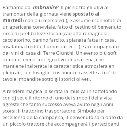
Partiamo da ‘
Imbrunire’
. Il picnic tra gli ulivi al
tramontar della giornata viene
spostato al
martedì
(non più mercoledì), e assume i connotati di
un’apericena conviviale, fatto di cestino di benvenuto
ricco di prelibatezze locali (caciotta romagnola,
cacciatorino, panino farcito, spianata fatta in casa,
insalatina fredda, humus di ceci…) e accompagnato
dai vini di casa di Terre Giunchi. Un evento più soft,
dunque, meno ‘impegnativo’ di una cena, che
mantiene inalterata la caratteristica atmosfera en
plein air, con tovaglie, cuscinoni e cassette a mo’ di
tavole imbandite sotto gli storici oliveti.
A rendere magica la serata la musica in sottofondo
con dj set e il ritorno di uno dei simboli della vita
agreste che tanto successo aveva avuto negli anni
scorsi: il trattorino trasportatore. Simbolo per
eccellenza della campagna, il benvenuto sarà dato da
un piccolo trattore che accompagnerà i partecipanti