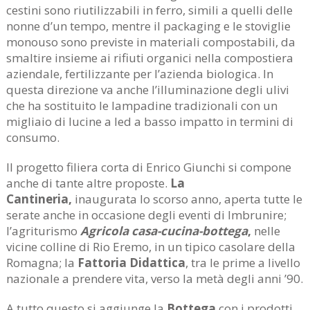
cestini sono riutilizzabili in ferro, simili a quelli delle
nonne d’un tempo, mentre il packaging e le stoviglie
monouso sono previste in materiali compostabili, da
smaltire insieme ai rifiuti organici nella compostiera
aziendale, fertilizzante per l’azienda biologica. In
questa direzione va anche l’illuminazione degli ulivi
che ha sostituito le lampadine tradizionali con un
migliaio di lucine a led a basso impatto in termini di
consumo.
Il progetto filiera corta di Enrico Giunchi si compone
anche di tante altre proposte.
La
Cantineria,
inaugurata lo scorso anno, aperta tutte le
serate anche in occasione degli eventi di Imbrunire;
l’agriturismo
Agricola
casa-cucina-bottega
,
nelle
vicine colline di Rio Eremo, in un tipico casolare della
Romagna; la
Fattoria
Didattica
, tra le prime a livello
nazionale a prendere vita, verso la metà degli anni ’90.
A tutto questo si aggiunge la
Bottega
con i prodotti