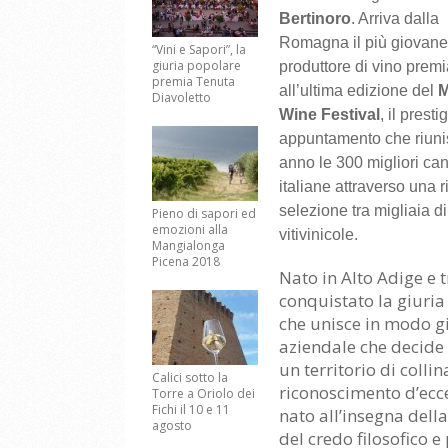
Bertinoro
. Arriva dalla
Romagna il più giovan
“Vini e Sapori”, la
giuria popolare
produttore di vino premi
premia Tenuta
all’ultima edizione del
M
Diavoletto
Wine Festival
, il presti
appuntamento che riuni
anno le 300 migliori can
italiane attraverso una 
selezione tra migliaia d
Pieno di sapori ed
emozioni alla
vitivinicole.
Mangialonga
Picena 2018
Nato in Alto Adige e
conquistato la giuria 
che unisce in modo gi
aziendale che decide 
un territorio di colli
Calici sotto la
riconoscimento d’ecce
Torre a Oriolo dei
Fichi il 10 e 11
nato all’insegna della
agosto
del credo filosofico 