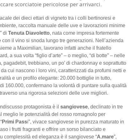
are scorciatoie pericolose per arrivarci.
ale dei dieci ettari di vigneto tra i colli bertinoresi e
’ambiente, raccolta manuale delle uve e lavorazioni minime
” di
Tenuta Diavoletto
, nata come impresa fortemente
me con il vino si snoda lungo tre generazioni. Nell’azienda
sieme a Maximilian, lavorano infatti anche il fratello
rd, a sua volta “figlio d’arte” – o meglio, “di botte” – nelle
a, pagadebit, trebbiano, un po’ di chardonnay e soprattutto
a cui nascono i loro vini, caratterizzati da profumi netti e
alità e un profilo elegante: 20.000 bottiglie in tutto,
 di 160.000, confermano la volontà di puntare sulla qualità
ttraverso una rigorosa selezioni delle uve migliori.
ndiscusso protagonista è il
sangiovese
, declinato in tre
l meglio le potenzialità del rosso romagnolo per
“
Primi Pass
i”, vivace sangiovese in purezza maturato in
so i frutti fragranti e offrire un sorso bilanciato e
su complessità ed eleganza è il sangiovese “
A.mare
”,