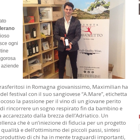
e
ato
erano
gioso
sce ogni
tine
rigorosa
i aziende
 trasferitosi in Romagna giovanissimo, Maximilian ha
del festival con il suo sangiovese “A.Mare”, etichetta
ocoso la passione per il vino di un giovane perito
di rincorrere un sogno respirato fin da bambino e
na accarezzato dalla brezza dell’Adriatico. Un
llenza che è un’iniezione di fiducia per un progetto
 qualità e dell’ottimismo dei piccoli passi, sintesi
e produttivo di chi ha in mente traguardi importanti,