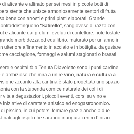
di alicante e affinato per sei mesi in piccole botti di
 persistente che unisce armoniosamente sentori di frutta
sa bene con arrosti e primi piatti elaborati. Grande
contraddistinguono “
Satirello
”, sangiovese di razza con
t e alicante dai profumi evoluti di confetture, note tostate
 grande morbidezza ed equilibrio, maturato per un anno in
un ulteriore affinamento in acciaio e in bottiglia, da gustare
ome cacciagione, formaggi e salumi stagionati o brasati.
ere e ospitalità a Tenuta Diavoletto sono i punti cardine
o e ambizioso che mira a unire
vino, natura e cultura a
isione accanto alla cantina è stato progettato uno spazio
monia con la stupenda cornice naturale dei colli di
 vita a degustazioni, piccoli eventi, corsi su vino e
re iniziative di carattere artistico ed enogastronomico.
 di piscina, in cui potersi fermare grazie anche a due
inati agli ospiti che saranno inaugurati entro l’inizio