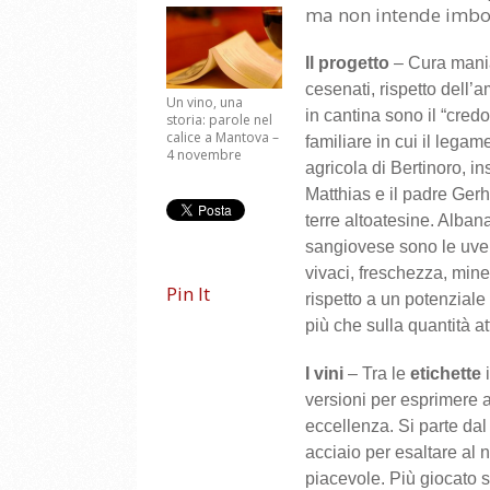
ma non intende imbocc
Il progetto
– Cura maniac
cesenati, rispetto dell
Un vino, una
in cantina sono il “credo
storia: parole nel
calice a Mantova –
familiare in cui il lega
4 novembre
agricola di Bertinoro, in
Matthias e il padre Gerha
terre altoatesine. Alban
sangiovese sono le uve d
vivaci, freschezza, miner
Pin It
rispetto a un potenziale
più che sulla quantità a
I vini
– Tra le
etichette
i
versioni per esprimere a
eccellenza. Si parte dal 
acciaio per esaltare al na
piacevole. Più giocato 