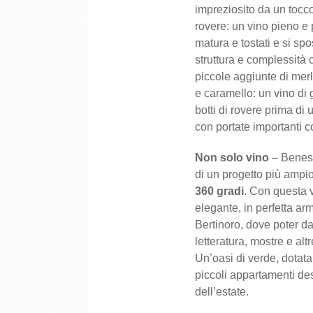
impreziosito da un tocco 
rovere: un vino pieno e
matura e tostati e si spo
struttura e complessità 
piccole aggiunte di merlo
e caramello: un vino di
botti di rovere prima di 
con portate importanti c
Non solo vino
– Beness
di un progetto più ampi
360 gradi
. Con questa v
elegante, in perfetta ar
Bertinoro, dove poter dar
letteratura, mostre e alt
Un’oasi di verde, dotata
piccoli appartamenti dest
dell’estate.