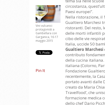
tema sia nelle scuole 
circostanza, quest’ult
Paesi europei”.
Nella ristorazione, il
Gualtiero Marchesi tra
Vini vulcanici
ristoranti. Del resto,
protagonisti a
delle morti infantili
Gambellara con
Garganica, 16-17
cibo delle vie respira
maggio 2015
Italia, uccide 50 bam
Gualtiero Marchesi
contributo fondamenta
della cucina italiana
italiana (Colorno, Pa
Pin It
Fondazione Gualtiero 
recentemente, la Casa
portato avanti dalle 
creato da Maria Chiar
Travelfood’, che unis
formazione medica con
dello chef Dario Picch