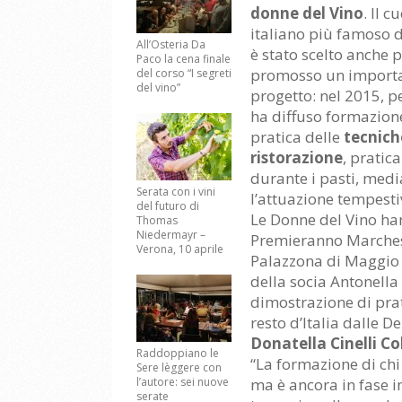
donne del Vino
. Il c
italiano più famoso 
All’Osteria Da
è stato scelto anche 
Paco la cena finale
promosso un import
del corso “I segreti
del vino”
progetto: nel 2015, p
ha diffuso formazion
pratica delle
tecnich
ristorazione
, pratic
durante i pasti, medi
Serata con i vini
l’attuazione tempesti
del futuro di
Le Donne del Vino han
Thomas
Niedermayr –
Premieranno Marche
Verona, 10 aprile
Palazzona di Maggio a
della socia Antonella 
dimostrazione di pra
resto d’Italia dalle D
Donatella Cinelli C
Raddoppiano le
“La formazione di chi
Sere lèggere con
l’autore: sei nuove
ma è ancora in fase in
serate