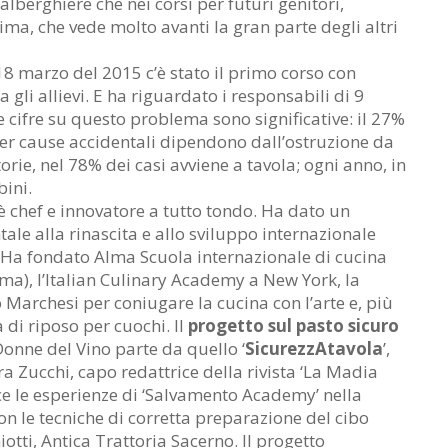
alberghiere che nei corsi per futuri genitori,
ima, che vede molto avanti la gran parte degli altri
 18 marzo del 2015 c’è stato il primo corso con
 gli allievi. E ha riguardato i responsabili di 9
 le cifre su questo problema sono significative: il 27%
 per cause accidentali dipendono dall’ostruzione da
torie, nel 78% dei casi avviene a tavola; ogni anno, in
bini.
è chef e innovatore a tutto tondo. Ha dato un
le alla rinascita e allo sviluppo internazionale
. Ha fondato Alma Scuola internazionale di cucina
rma), l’Italian Culinary Academy a New York, la
Marchesi per coniugare la cucina con l’arte e, più
 di riposo per cuochi. Il
progetto sul pasto sicuro
Donne del Vino parte da quello ‘
SicurezzAtavola
’,
a Zucchi, capo redattrice della rivista ‘La Madia
ce le esperienze di ‘Salvamento Academy’ nella
 le tecniche di corretta preparazione del cibo
iotti, Antica Trattoria Sacerno. Il progetto