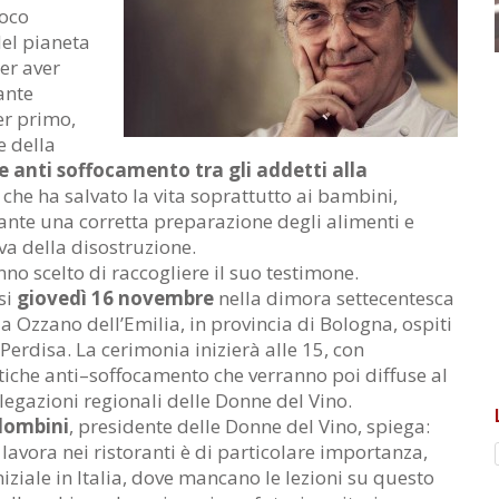
uoco
del pianeta
per aver
ante
er primo,
e della
e anti soffocamento tra gli addetti alla
a che ha salvato la vita soprattutto ai bambini,
ante una corretta preparazione degli alimenti e
va della disostruzione.
no scelto di raccogliere il suo testimone.
si
giovedì 16 novembre
nella dimora settecentesca
 Ozzano dell’Emilia, in provincia di Bologna, ospiti
Perdisa. La cerimonia inizierà alle 15, con
tiche anti–soffocamento che verranno poi diffuse al
elegazioni regionali delle Donne del Vino.
olombini
, presidente delle Donne del Vino, spiega:
 lavora nei ristoranti è di particolare importanza,
iziale in Italia, dove mancano le lezioni su questo