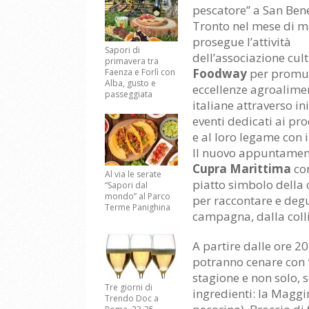
pescatore” a San Ben
Tronto nel mese di m
prosegue l’attività
Sapori di
dell’associazione cul
primavera tra
Foodway
per promu
Faenza e Forlì con
Alba, gusto e
eccellenze agroalime
passeggiata
italiane attraverso in
eventi dedicati ai prod
e al loro legame con il
Il nuovo appuntamen
Cupra Marittima
con
Al via le serate
piatto simbolo della c
“Sapori dal
mondo” al Parco
per raccontare e degu
Terme Panighina
campagna, dalla colli
A partire dalle ore 20,
potranno cenare con
stagione e non solo, 
Tre giorni di
ingredienti: la Maggin
Trendo Doc a