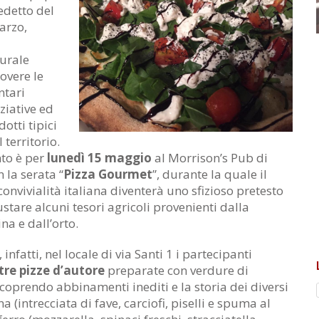
edetto del
arzo,
turale
overe le
ntari
iziative ed
otti tipici
 territorio.
to è per
lunedì 15 maggio
al Morrison’s Pub di
 la serata “
Pizza Gourmet
”, durante la quale il
onvivialità italiana diventerà uno sfizioso pretesto
stare alcuni tesori agricoli provenienti dalla
na e dall’orto.
 infatti, nel locale di via Santi 1 i partecipanti
tre pizze d’autore
preparate con verdure di
scoprendo abbinamenti inediti e la storia dei diversi
a (intrecciata di fave, carciofi, piselli e spuma al