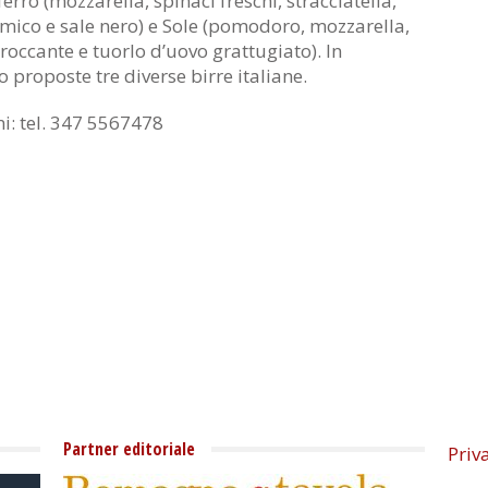
ferro (mozzarella, spinaci freschi, stracciatella,
amico e sale nero) e Sole (pomodoro, mozzarella,
roccante e tuorlo d’uovo grattugiato). In
proposte tre diverse birre italiane.
ni: tel. 347 5567478
Partner editoriale
Priv