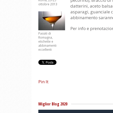
pecorino), Braccio di 
Roma, 23-25
ottobre 2013
datterini, aceto bals
asparagi, guanciale c
abbinamento saranno 
Per info e prenotazio
Passiti di
Romagna,
etichette e
abbinamenti
eccellenti
Pin It
Miglior Blog 2020