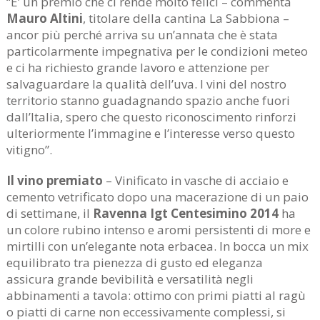
“E’ un premio che ci rende molto felici – commenta
Mauro Altini
, titolare della cantina La Sabbiona –
ancor più perché arriva su un’annata che è stata
particolarmente impegnativa per le condizioni meteo
e ci ha richiesto grande lavoro e attenzione per
salvaguardare la qualità dell’uva. I vini del nostro
territorio stanno guadagnando spazio anche fuori
dall’Italia, spero che questo riconoscimento rinforzi
ulteriormente l’immagine e l’interesse verso questo
vitigno”.
Il vino premiato
– Vinificato in vasche di acciaio e
cemento vetrificato dopo una macerazione di un paio
di settimane, il
Ravenna Igt Centesimino 2014
ha
un colore rubino intenso e aromi persistenti di more e
mirtilli con un’elegante nota erbacea. In bocca un mix
equilibrato tra pienezza di gusto ed eleganza
assicura grande bevibilità e versatilità negli
abbinamenti a tavola: ottimo con primi piatti al ragù
o piatti di carne non eccessivamente complessi, si