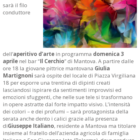
sarà il filo
conduttore
dell’
aperitivo d’arte
in programma
domenica 3
aprile
nel bar “
Il Cerchio
” di Mantova. A partire dalle
ore 18 la giovane pittrice mantovana
Giulia
Martignoni
sarà ospite del locale di Piazza Virgiliana
18 per esporre una trentina di dipinti creati
lasciandosi ispirare da sentimenti improvvisi ed
emozioni sfuggenti, che nelle sue tele si trasformano
in opere astratte dal forte impatto visivo. L’intensità
dei colori – e dei profumi – sarà protagonista della
serata anche dento i calici grazie alla presenza
di
Giuseppe Italiano
, residente a Mantova ma titolare
insieme al fratello dell’azienda agricola di famiglia