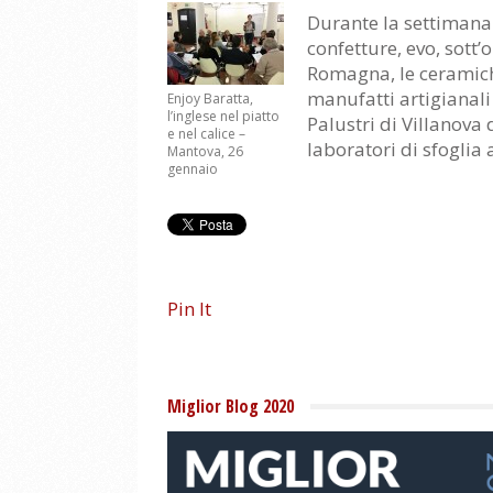
Durante la settimana s
confetture, evo, sott’o
Romagna, le ceramich
manufatti artigianali
Enjoy Baratta,
l’inglese nel piatto
Palustri di Villanova
e nel calice –
laboratori di sfoglia
Mantova, 26
gennaio
Pin It
Miglior Blog 2020