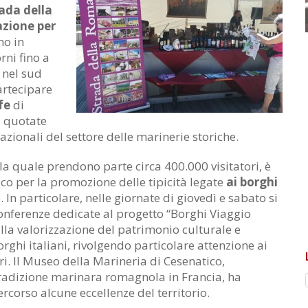
ada della
azione per
no in
rni fino a
nel sud
artecipare
fe
di
ù quotate
azionali del settore delle marinerie storiche.
la quale prendono parte circa 400.000 visitatori, è
o per la promozione delle tipicità legate
ai borghi
i
. In particolare, nelle giornate di giovedì e sabato si
conferenze dedicate al progetto “Borghi Viaggio
 alla valorizzazione del patrimonio culturale e
borghi italiani, rivolgendo particolare attenzione ai
ri. Il Museo della Marineria di Cesenatico,
radizione marinara romagnola in Francia, ha
rcorso alcune eccellenze del territorio.