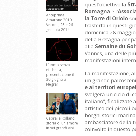
quest’obiettivo la
Str
Romagna
e l’
Associ
Anteprima
la Torre di Oriolo
so
Amarone 2010 –
trasferta in questi gio
Verona, 25 e 26
gennaio 2014
domenica 28 maggio 
della Bretagna per p
alla
Semaine du Gol
Vannes, una delle pi
manifestazioni intern
L’uomo senza
etichetta,
La manifestazione, al
presentazione il
30 giugno a
un grande palcoscenic
Negrar
e ai territori europe
svolgerà un ciclo di 
italiano”, finalizzate
artistico dei piccoli 
borghi storici marina
Caprai e Rolland,
ambasciatore della t
storia di un amore
in sei grandi vini
coinvolto in questo pe