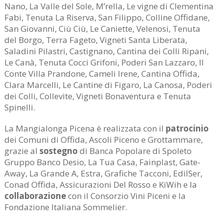
Nano, La Valle del Sole, M’rella, Le vigne di Clementina
Fabi, Tenuta La Riserva, San Filippo, Colline Offidane,
San Giovanni, Ciù Ciù, Le Caniette, Velenosi, Tenuta
del Borgo, Terra Fageto, Vigneti Santa Liberata,
Saladini Pilastri, Castignano, Cantina dei Colli Ripani,
Le Canà, Tenuta Cocci Grifoni, Poderi San Lazzaro, Il
Conte Villa Prandone, Cameli Irene, Cantina Offida,
Clara Marcelli, Le Cantine di Figaro, La Canosa, Poderi
dei Colli, Collevite, Vigneti Bonaventura e Tenuta
Spinelli.
La Mangialonga Picena è realizzata con il
patrocinio
dei Comuni di Offida, Ascoli Piceno e Grottammare,
grazie al
sostegno
di Banca Popolare di Spoleto
Gruppo Banco Desio, La Tua Casa, Fainplast, Gate-
Away, La Grande A, Estra, Grafiche Tacconi, EdilSer,
Conad Offida, Assicurazioni Del Rosso e KiWih e la
collaborazione
con il Consorzio Vini Piceni e la
Fondazione Italiana Sommelier.