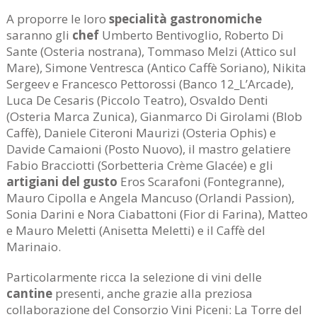
A proporre le loro
specialità gastronomiche
saranno gli
chef
Umberto Bentivoglio, Roberto Di
Sante (Osteria nostrana), Tommaso Melzi (Attico sul
Mare), Simone Ventresca (Antico Caffè Soriano), Nikita
Sergeev e Francesco Pettorossi (Banco 12_L’Arcade),
Luca De Cesaris (Piccolo Teatro), Osvaldo Denti
(Osteria Marca Zunica), Gianmarco Di Girolami (Blob
Caffè), Daniele Citeroni Maurizi (Osteria Ophis) e
Davide Camaioni (Posto Nuovo), il mastro gelatiere
Fabio Bracciotti (Sorbetteria Crème Glacée) e gli
artigiani del gusto
Eros Scarafoni (Fontegranne),
Mauro Cipolla e Angela Mancuso (Orlandi Passion),
Sonia Darini e Nora Ciabattoni (Fior di Farina), Matteo
e Mauro Meletti (Anisetta Meletti) e il Caffè del
Marinaio.
Particolarmente ricca la selezione di vini delle
cantine
presenti, anche grazie alla preziosa
collaborazione del Consorzio Vini Piceni: La Torre del