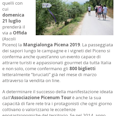
quelli con
cui
domenica
21 luglio
prenderà il
via a
Offida
(Ascoli
Piceno) la
Mangialonga Picena 2019
. La passeggiata
dei sapori lungo le campagne e i vigneti del Piceno si
conferma anche quest’anno un evento capace di
attrarre turisti e appassionati gourmet da tutta Italia
e non solo, come confermano gli
800 biglietti
letteralmente “bruciati” già nel mese di marzo
attraverso la vendita on line.
A determinare il successo della manifestazione ideata
dall’
Associazione Picenum Tour
è anche la sua
capacità di fare rete tra i protagonisti che ogni giorno
coltivano o valorizzano le eccellenze
enogastronomiche del territorio. Se nel 2014, anno