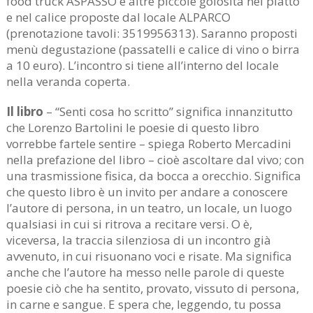
food truck ASPASSO e altre piccole golosità nel piatto
e nel calice proposte dal locale ALPARCO
(prenotazione tavoli: 3519956313). Saranno proposti
menù degustazione (passatelli e calice di vino o birra
a 10 euro). L’incontro si tiene all’interno del locale
nella veranda coperta.
Il libro
– “Senti cosa ho scritto” significa innanzitutto
che Lorenzo Bartolini le poesie di questo libro
vorrebbe fartele sentire – spiega Roberto Mercadini
nella prefazione del libro – cioè ascoltare dal vivo; con
una trasmissione fisica, da bocca a orecchio. Significa
che questo libro è un invito per andare a conoscere
l’autore di persona, in un teatro, un locale, un luogo
qualsiasi in cui si ritrova a recitare versi. O è,
viceversa, la traccia silenziosa di un incontro già
avvenuto, in cui risuonano voci e risate. Ma significa
anche che l’autore ha messo nelle parole di queste
poesie ciò che ha sentito, provato, vissuto di persona,
in carne e sangue. E spera che, leggendo, tu possa