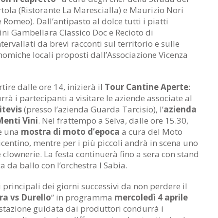
tola (Ristorante La Marescialla) e Maurizio Nori
e Romeo). Dall’antipasto al dolce tutti i piatti
ini Gambellara Classico Doc e Recioto di
rvallati da brevi racconti sul territorio e sulle
nomiche locali proposti dall’Associazione Vicenza
ire dalle ore 14, inizierà il
Tour Cantine Aperte
:
rà i partecipanti a visitare le aziende associate al
itevis
(presso l’azienda Guarda Tarcisio), l’
azienda
enti Vini
. Nel frattempo a Selva, dalle ore 15.30,
re una
mostra di moto d’epoca
a cura del Moto
centino, mentre per i più piccoli andrà in scena uno
 clownerie. La festa continuerà fino a sera con stand
 da ballo con l’orchestra I Sabia.
principali dei giorni successivi da non perdere il
a vs Durello
” in programma
mercoledì 4 aprile
stazione guidata dai produttori condurrà i