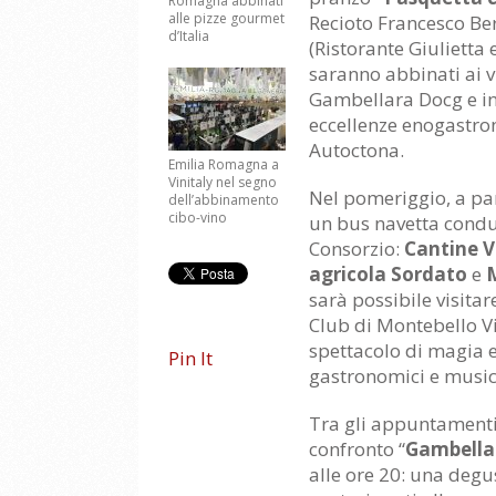
Romagna abbinati
alle pizze gourmet
Recioto Francesco Ber
d’Italia
(Ristorante Giulietta 
saranno abbinati ai v
Gambellara Docg e inte
eccellenze enogastro
Autoctona.
Emilia Romagna a
Vinitaly nel segno
Nel pomeriggio, a part
dell’abbinamento
cibo-vino
un bus navetta condur
Consorzio:
Cantine V
agricola Sordato
e
M
sarà possibile visita
Club di Montebello Vi
spettacolo di magia e
Pin It
gastronomici e musica
Tra gli appuntamenti 
confronto “
Gambellar
alle ore 20: una degu