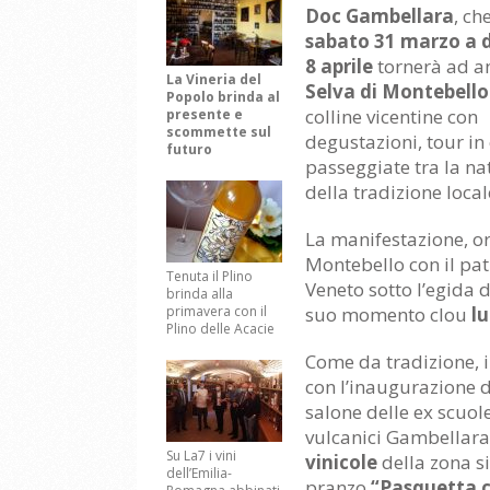
Doc Gambellara
, ch
sabato 31 marzo a
8 aprile
tornerà ad a
La Vineria del
Selva di Montebello
Popolo brinda al
colline vicentine con
presente e
scommette sul
degustazioni, tour in
futuro
passeggiate tra la na
della tradizione locale
La manifestazione, or
Montebello con il pa
Tenuta il Plino
Veneto sotto l’egida 
brinda alla
primavera con il
suo momento clou
lu
Plino delle Acacie
Come da tradizione, in
con l’inaugurazione 
salone delle ex scuole
vulcanici Gambellara
Su La7 i vini
vinicole
della zona si
dell’Emilia-
pranzo
“Pasquetta c