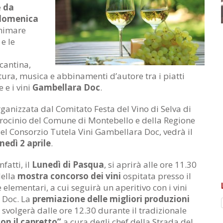
e
da
 domenica
nimare
e le
 cantina,
tura, musica e abbinamenti d’autore tra i piatti
 e i vini
Gambellara Doc
.
ganizzata dal Comitato Festa del Vino di Selva di
trocinio del Comune di Montebello e della Regione
del Consorzio Tutela Vini Gambellara Doc, vedrà il
nedì 2 aprile
.
fatti, il
Lunedì di Pasqua
, si aprirà alle ore 11.30
della
mostra concorso dei vini
ospitata presso il
 elementari, a cui seguirà un aperitivo con i vini
 Doc. La
premiazione delle migliori produzioni
 svolgerà dalle ore 12.30 durante il tradizionale
on il capretto”
a cura degli chef della Strada del