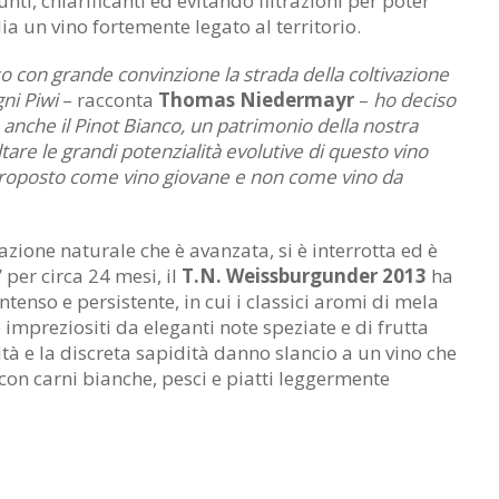
unti, chiarificanti ed evitando filtrazioni per poter
ia un vino fortemente legato al territorio.
o con grande convinzione la strada della coltivazione
gni Piwi
– racconta
Thomas Niedermayr
–
ho deciso
anche il Pinot Bianco, un patrimonio della nostra
tare le grandi potenzialità evolutive di questo vino
proposto come vino giovane e non come vino da
zione naturale che è avanzata, si è interrotta ed è
 per circa 24 mesi, il
T.N. Weissburgunder 2013
ha
tenso e persistente, in cui i classici aromi di mela
 impreziositi da eleganti note speziate e di frutta
ità e la discreta sapidità danno slancio a un vino che
on carni bianche, pesci e piatti leggermente