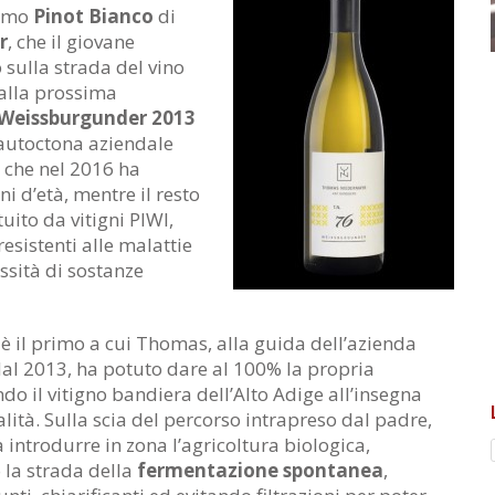
rimo
Pinot Bianco
di
r
, che il giovane
 sulla strada del vino
alla prossima
 Weissburgunder 2013
 autoctona aziendale
a che nel 2016 ha
 d’età, mentre il resto
tuito da vitigni PIWI,
esistenti alle malattie
ssità di sostanze
 è il primo a cui Thomas, alla guida dell’azienda
dal 2013, ha potuto dare al 100% la propria
do il vitigno bandiera dell’Alto Adige all’insegna
ità. Sulla scia del percorso intrapreso dal padre,
 a introdurre in zona l’agricoltura biologica,
 la strada della
fermentazione spontanea
,