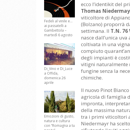
ecco l’identikit del p
Thomas Niedermay
viticoltore di Appiano
Fedeli al vinile e…
(Bolzano) proporrà d
ai passatelli a
settimana. Il
T.N. 76
Gambettola –
martedì 6 agosto
nasce dall’unica uva
coltivata in una vign
compiuto quarant’anni
degli impianti è costi
vitigni naturalmente r
Di_Vino e Di_Luce
fungine senza la nece
a Offida,
chimiche.
domenica 26
aprile
Il nuovo Pinot Bianco
agricola di famiglia 
impronta, interpretan
della massima natural
tra i primi viticoltori
Emozioni di gusto,
natura e cultura
Niedermayr ha scelto
con “Romagna a tu