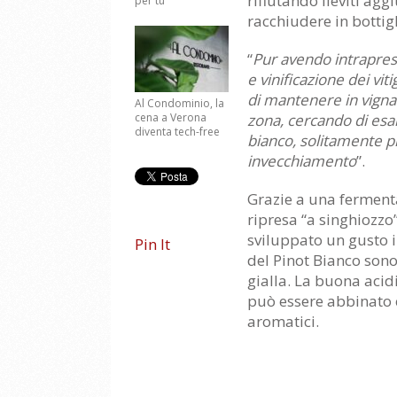
rifiutando lieviti aggi
per tu”
racchiudere in bottigl
“
Pur avendo intrapres
e vinificazione dei viti
di mantenere in vigna 
Al Condominio, la
cena a Verona
zona, cercando di esal
diventa tech-free
bianco, solitamente 
invecchiamento
”.
Grazie a una fermenta
ripresa “a singhiozzo”
sviluppato un gusto in
Pin It
del Pinot Bianco sono
gialla. La buona acid
può essere abbinato c
aromatici.