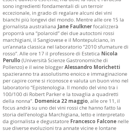
sono ingredienti fondamentali di un terroir
eccezionale, in grado di regalare alcuni dei vini
bianchi più longevi del mondo. Mentre alle ore 15 la
giornalista australiana
Jane Faulkner
focalizzerà
proporrà una “polaroid” dei due autoctoni rossi
marchigiani, il Sangiovese e il Montepulciano, in
un’annata classica nel laboratorio “2010 sfumature di
rosso”. Alle ore 17 il professore di Estetica
Nicola
Perullo
(Università Scienze Gastronomiche di
Pollenzo) e il wine blogger
Alessandro Morichetti
spazieranno tra assolutismo enoico e immaginazione
per capire come si riconosce e valuta un buon vino nel
laboratorio “Epistenologia. Il mondo del vino tra i
100/100 di Robert Parker e la tovaglia a quadretti
della nonna”.
Domenica 22 maggio
, alle ore 11, il
focus andrà su uno dei vini rossi che hanno fatto la
storia dell’enologia Marchigiana, letto e interpretato
da giornalista e degustatore
Francesco Falcone
nelle
sue diverse evoluzioni tra annate vicine e lontane