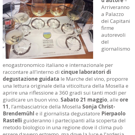
d’autore
–
Arriveranno
a Palazzo
dei Capitani
firme
autorevoli
del
giornalismo
enogastronomico italiano e internazionale per
raccontare all’interno di
cinque laboratori di
degustazione guidata
le Marche del vino, proporre
una lettura originale della viticoltura della Mosella e
aprire una riflessione a 360 gradi sui tanti modi per
giudicare un buon vino.
Sabato 21
maggio
, alle
ore
11
, l’ambasciatrice della Mosella
Sonja Christ-
Brendemühl
e il giornalista degustatore
Pierpaolo
Rastelli
guideranno i partecipanti alla scoperta del
metodo biologico in una regione dove il clima può
essere davvero estremo, ma dove la luce e l’ardesia