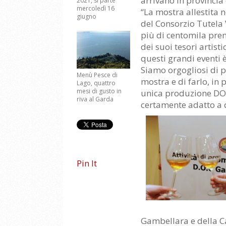
arrivano in provincia 
2021, si parte
mercoledì 16
“La mostra allestita n
giugno
del Consorzio Tutela
più di centomila pren
dei suoi tesori artist
questi grandi eventi 
Siamo orgogliosi di po
Menù Pesce di
mostra e di farlo, in
Lago, quattro
mesi di gusto in
unica produzione DOCG
riva al Garda
certamente adatto a q
Pin It
Gambellara e della C