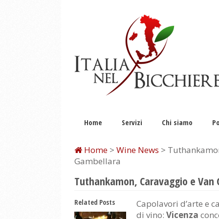
Home
Servizi
Chi siamo
Po
Home
>
Wine News
> Tuthankamon,
Gambellara
Tuthankamon, Caravaggio e Van G
Related Posts
Capolavori d’arte e c
di vino:
Vicenza
conce