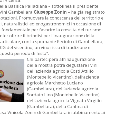
di Vicenza.
ella Basilica Palladiana – sottolinea il presidente
 Vini Gambellara
Giuseppe Zonin
– ha già registrato
otazioni. Promuovere la conoscenza del territorio e
ici, naturalistici ed enogastronomici in occasione di
è fondamentale per favorire la crescita del turismo.
ter offrire il brindisi per l’inaugurazione della
 particolare, con lo spumante Recioto di Gambellara,
 del vicentino, un vino ricco di tradizione e
uesto periodo di festa”.
Chi parteciperà all’inaugurazione
della mostra potrà degustare i vini
dell’azienda agricola Costi Attilio
(Montebello Vicentino), dell’azienda
agricola Marchetto Luciano
(Gambellara), dell’azienda agricola
Sordato Lino (Montebello Vicentino),
dell’azienda agricola Vignato Virgilio
(Gambellara), della Cantina di
asa Vinicola Zonin di Gambellara in abbinamento ai