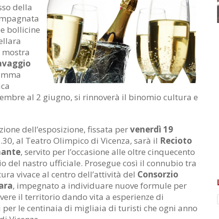
sso della
compagnata
e bollicine
ellara
a mostra
avaggio
ramma
ica
embre al 2 giugno, si rinnoverà il binomio cultura e
ione dell’esposizione, fissata per
venerdì 19
7.30, al Teatro Olimpico di Vicenza, sarà il
Recioto
mante
, servito per l’occasione alle oltre cinquecento
io del nastro ufficiale. Prosegue così il connubio tra
tura vivace al centro dell’attività del
Consorzio
ara
, impegnato a individuare nuove formule per
ere il territorio dando vita a esperienze di
 per le centinaia di migliaia di turisti che ogni anno