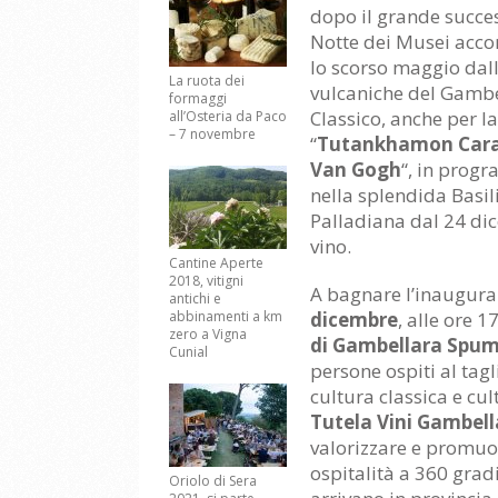
dopo il grande succe
Notte dei Musei ac
lo scorso maggio dall
La ruota dei
vulcaniche del Gamb
formaggi
Classico, anche per l
all’Osteria da Paco
– 7 novembre
“
Tutankhamon Car
Van Gogh
“, in prog
nella splendida Basil
Palladiana dal 24 dic
vino.
Cantine Aperte
2018, vitigni
A bagnare l’inauguraz
antichi e
abbinamenti a km
dicembre
, alle ore 1
zero a Vigna
di Gambellara Spu
Cunial
persone ospiti al tagl
cultura classica e cul
Tutela Vini Gambell
valorizzare e promuov
ospitalità a 360 gradi
Oriolo di Sera