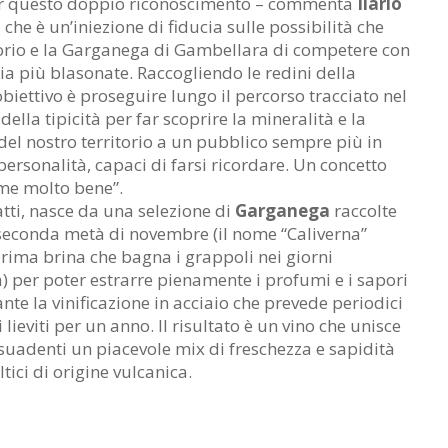
per questo doppio riconoscimento – commenta
Ilario
– che è un’iniezione di fiducia sulle possibilità che
itorio e la Garganega di Gambellara di competere con
alia più blasonate. Raccogliendo le redini della
obiettivo è proseguire lungo il percorso tracciato nel
della tipicità per far scoprire la mineralità e la
 del nostro territorio a un pubblico sempre più in
i personalità, capaci di farsi ricordare. Un concetto
ime molto bene”.
fatti, nasce da una selezione di
Garganega
raccolte
 seconda metà di novembre (il nome “Caliverna”
rima brina che bagna i grappoli nei giorni
a) per poter estrarre pienamente i profumi e i sapori
nte la vinificazione in acciaio che prevede periodici
lieviti per un anno. Il risultato è un vino che unisce
suadenti un piacevole mix di freschezza e sapidità
ltici di origine vulcanica.