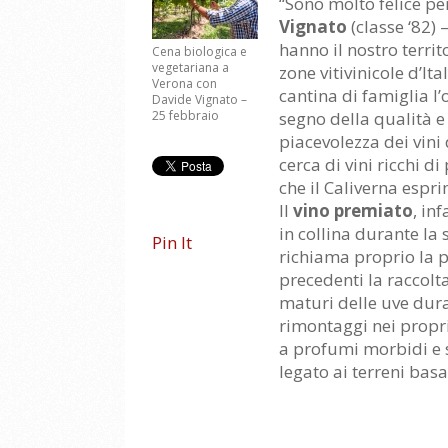
“Sono molto felice 
Vignato
(classe ‘82) 
hanno il nostro terr
Cena biologica e
vegetariana a
zone vitivinicole d’It
Verona con
cantina di famiglia l’
Davide Vignato –
segno della qualità e 
25 febbraio
piacevolezza dei vini
cerca di vini ricchi d
che il Caliverna espr
Il
vino premiato
, in
in collina durante la
Pin It
richiama proprio la p
precedenti la raccolt
maturi delle uve dura
rimontaggi nei propri 
a profumi morbidi e 
legato ai terreni basa