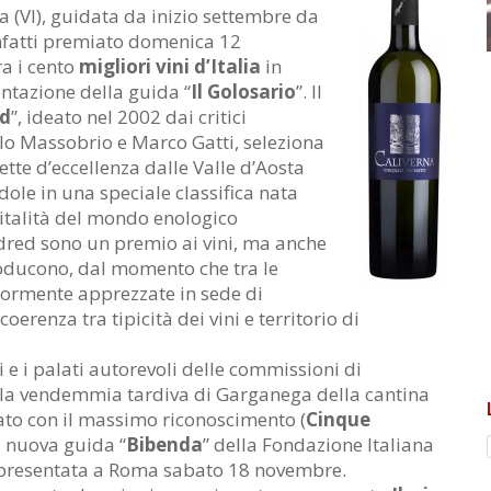
 (VI), guidata da inizio settembre da
infatti premiato domenica 12
a i cento
migliori vini d’Italia
in
ntazione della guida “
Il Golosario
”. Il
ed
”, ideato nel 2002 dai critici
o Massobrio e Marco Gatti, seleziona
ette d’eccellenza dalle Valle d’Aosta
dole in una speciale classifica nata
vitalità del mondo enologico
dred sono un premio ai vini, ma anche
roducono, dal momento che tra le
iormente apprezzate in sede di
oerenza tra tipicità dei vini e territorio di
si e i palati autorevoli delle commissioni di
 la vendemmia tardiva di Garganega della cantina
ato con il massimo riconoscimento (
Cinque
a nuova guida “
Bibenda
” della Fondazione Italiana
 presentata a Roma sabato 18 novembre.