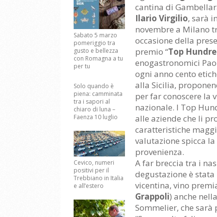
cantina di Gambellara
Ilario Virgilio
, sarà 
novembre a Milano tr
Sabato 5 marzo
occasione della prese
pomeriggio tra
premio “
Top Hundr
gusto e bellezza
con Romagna a tu
enogastronomici Paol
per tu
ogni anno cento etich
alla Sicilia, proponen
Solo quando è
piena: camminata
per far conoscere la 
tra i sapori al
nazionale. I Top Hun
chiaro di luna –
Faenza 10 luglio
alle aziende che li p
caratteristiche magg
valutazione spicca la c
provenienza.
A far breccia tra i na
Cevico, numeri
positivi per il
degustazione è stata
Trebbiano in Italia
vicentina, vino premi
e all’estero
Grappoli
) anche nell
Sommelier, che sarà