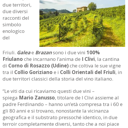
due territori,
due diversi
racconti del
simbolo
enologico
del
Friuli.
Galea
e
Brazan
sono i due vini
100%
Friulano
che incarnano l’anima de
I Clivi
, la cantina
di
Corno di Rosazzo (Udine)
che coltiva le sue vigne
tra il
Collio Goriziano
e i
Colli Orientali del Friuli
, in
due territori classici della storia del vino italiano.
“Le viti da cui ricaviamo questi due vini –
spiega
Mario Zanusso
, titolare de I Clivi assieme al
padre Ferdinando – hanno un’età compresa tra i 60 e
gli 80 anni e si trovano, nonostante la vicinanza
geografica e il substrato pressoché identico, in due
terroir completamente diversi, tanto che a noi piace