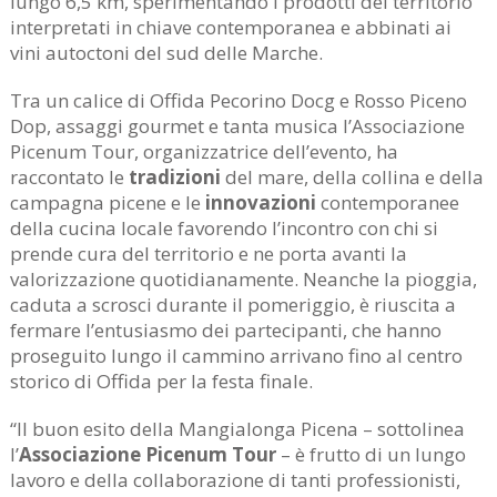
lungo 6,5 km, sperimentando i prodotti del territorio
interpretati in chiave contemporanea e abbinati ai
vini autoctoni del sud delle Marche.
Tra un calice di Offida Pecorino Docg e Rosso Piceno
Dop, assaggi gourmet e tanta musica l’Associazione
Picenum Tour, organizzatrice dell’evento, ha
raccontato le
tradizioni
del mare, della collina e della
campagna picene e le
innovazioni
contemporanee
della cucina locale favorendo l’incontro con chi si
prende cura del territorio e ne porta avanti la
valorizzazione quotidianamente. Neanche la pioggia,
caduta a scrosci durante il pomeriggio, è riuscita a
fermare l’entusiasmo dei partecipanti, che hanno
proseguito lungo il cammino arrivano fino al centro
storico di Offida per la festa finale.
“Il buon esito della Mangialonga Picena – sottolinea
l’
Associazione Picenum Tour
– è frutto di un lungo
lavoro e della collaborazione di tanti professionisti,