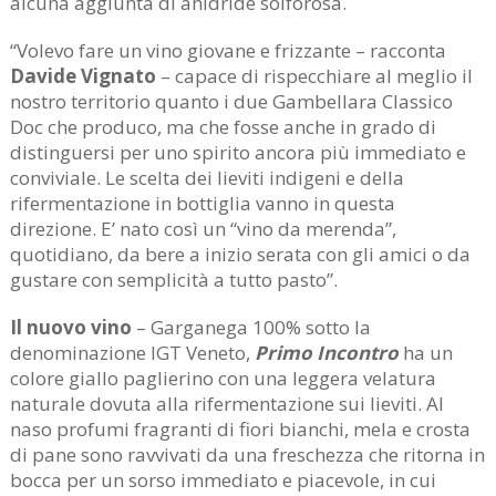
alcuna aggiunta di anidride solforosa.
“Volevo fare un vino giovane e frizzante – racconta
Davide Vignato
– capace di rispecchiare al meglio il
nostro territorio quanto i due Gambellara Classico
Doc che produco, ma che fosse anche in grado di
distinguersi per uno spirito ancora più immediato e
conviviale. Le scelta dei lieviti indigeni e della
rifermentazione in bottiglia vanno in questa
direzione. E’ nato così un “vino da merenda”,
quotidiano, da bere a inizio serata con gli amici o da
gustare con semplicità a tutto pasto”.
Il nuovo vino
– Garganega 100% sotto la
denominazione IGT Veneto,
Primo Incontro
ha un
colore giallo paglierino con una leggera velatura
naturale dovuta alla rifermentazione sui lieviti. Al
naso profumi fragranti di fiori bianchi, mela e crosta
di pane sono ravvivati da una freschezza che ritorna in
bocca per un sorso immediato e piacevole, in cui