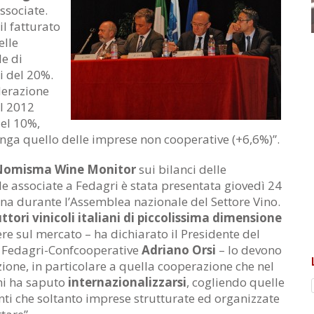
ssociate.
il fatturato
elle
le di
i del 20%.
derazione
el 2012
del 10%,
nga quello delle imprese non cooperative (+6,6%)”.
Nomisma Wine Monitor
sui bilanci delle
ole associate a Fedagri è stata presentata giovedì 24
na durante l’Assemblea nazionale del Settore Vino.
ttori vinicoli italiani di piccolissima dimensione
ere sul mercato – ha dichiarato il Presidente del
di Fedagri-Confcooperative
Adriano Orsi
– lo devono
ione, in particolare a quella cooperazione che nel
ni ha saputo
internazionalizzarsi
, cogliendo quelle
ti che soltanto imprese strutturate ed organizzate