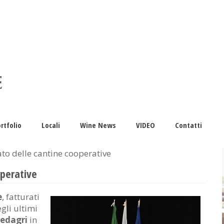
rtfolio
Locali
Wine News
VIDEO
Contatti
ato delle cantine cooperative
operative
e
, fatturati
gli ultimi
edagri
in