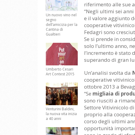
riferimento alle sue a
“Negli ultimi sei anni 
Un nuovo vino nel
e il valore aggiunto d
segno
cooperative vitivinico
dell’amicizia per la
Cantina di
Fedagri sono cresciut
Gualtieri
Se si prende in consi
solo l’ultimo anno, n
l’incremento è stato 
superando di gran lu
Umberto Cesari
Un’analisi svolta da
Art Contest 2015
cooperative vitivinic
ottobre 2013 a Bevag
“Se
migliaia di produ
sono riusciti a riman
Settore Vitivinicolo 
Venturini Baldini,
proprio alla cooperaz
la nuova vita inizia
a 40 anni
corso degli ultimi an
opportunità importan