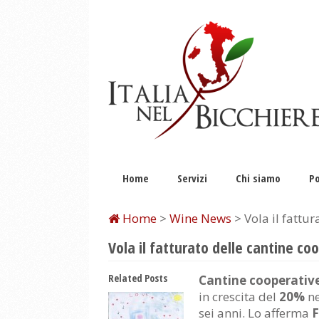
Home
Servizi
Chi siamo
Po
Home
>
Wine News
> Vola il fattur
Vola il fatturato delle cantine co
Related Posts
Cantine cooperativ
in crescita del
20%
ne
sei anni. Lo afferma
F