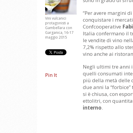
sono in grado di sfrut
“Per avere margini di
Vini vulcanici
conquistare i mercati 
protagonisti a
Confcooperative
Fabi
Gambellara con
Garganica, 16-17
Italia confermano il t
maggio 2015
le vendite di vino nel
7,2% rispetto allo s
vino anche ai ristorant
Negli ultimi tre anni 
quelli consumati inte
Pin It
più della metà delle 
due anni la “forbice” 
si è chiusa, con espor
ettolitri, con quantit
interno
.