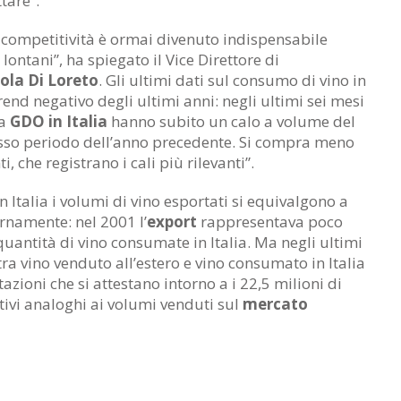
tare”.
 competitività è ormai divenuto indispensabile
lontani”, ha spiegato il Vice Direttore di
ola Di Loreto
. Gli ultimi dati sul consumo di vino in
rend negativo degli ultimi anni: negli ultimi sei mesi
la
GDO in Italia
hanno subito un calo a volume del
tesso periodo dell’anno precedente. Si compra meno
i, che registrano i cali più rilevanti”.
in Italia i volumi di vino esportati si equivalgono a
rnamente: nel 2001 l’
export
rappresentava poco
quantità di vino consumate in Italia. Ma negli ultimi
tra vino venduto all’estero e vino consumato in Italia
tazioni che si attestano intorno a i 22,5 milioni di
ativi analoghi ai volumi venduti sul
mercato