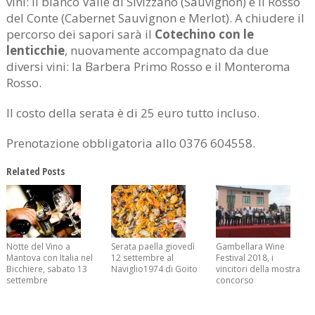
vini: il bianco Valle di Sivizzano (Sauvignon) e il Rosso
del Conte (Cabernet Sauvignon e Merlot). A chiudere il
percorso dei sapori sarà il
Cotechino con le
lenticchie
, nuovamente accompagnato da due
diversi vini: la Barbera Primo Rosso e il Monteroma
Rosso.
Il costo della serata è di 25 euro tutto incluso.
Prenotazione obbligatoria allo 0376 604558.
Related Posts
Notte del Vino a
Serata paella giovedì
Gambellara Wine
Mantova con Italia nel
12 settembre al
Festival 2018, i
Bicchiere, sabato 13
Naviglio1974 di Goito
vincitori della mostra
settembre
concorso