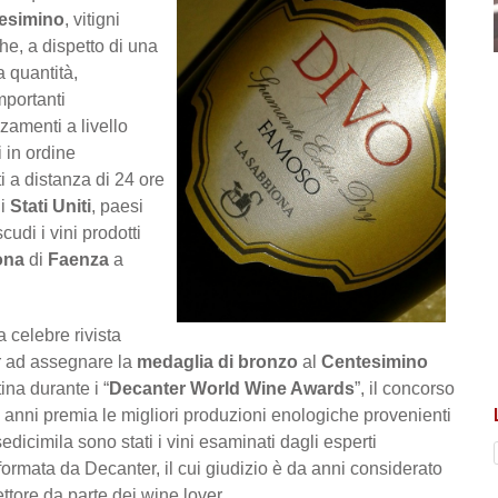
esimino
, vitigni
e, a dispetto di una
a quantità,
mportanti
zamenti a livello
i in ordine
i a distanza di 24 ore
li
Stati Uniti
, paesi
udi i vini prodotti
ona
di
Faenza
a
a celebre rivista
r ad assegnare la
medaglia di bronzo
al
Centesimino
ina durante i “
Decanter World Wine Awards
”, il concorso
 anni premia le migliori produzioni enologiche provenienti
sedicimila sono stati i vini esaminati dagli esperti
 formata da Decanter, il cui giudizio è da anni considerato
settore da parte dei wine lover.