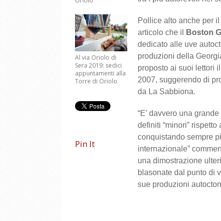
Oriolo
Pollice alto anche per i
articolo che il
Boston G
dedicato alle uve autoc
produzioni della Georgia
Al via Oriolo di
Sera 2019: sedici
proposto ai suoi lettori 
appuntamenti alla
2007, suggerendo di pro
Torre di Oriolo
da La Sabbiona.
“E’ davvero una grande 
definiti “minori” rispett
conquistando sempre più 
Pin It
internazionale” comme
una dimostrazione ulte
blasonate dal punto di v
sue produzioni autocton