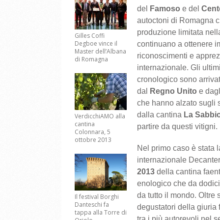
del
Famoso
e del
Cent
autoctoni di Romagna ch
produzione limitata nell
Gilles Coffi
Degboe vince il
continuano a ottenere i
Master dell’Albana
riconoscimenti e apprez
di Romagna
internazionale. Gli ultim
cronologico sono arrivat
dal
Regno Unito
e dag
che hanno alzato sugli sc
dalla cantina
La Sabbi
VerdicchiAMO alla
cantina
partire da questi vitigni.
Colonnara, 5
ottobre 2013
Nel primo caso è stata l
internazionale Decante
2013
della cantina faent
enologico che da dodici
da tutto il mondo. Oltre 
Il festival Borghi
Danteschi fa
degustatori della giuria
tappa alla Torre di
tra i più autorevoli nel 