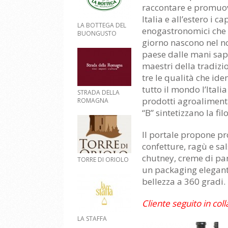
raccontare e promuov
Italia e all’estero i c
LA BOTTEGA DEL
enogastronomici che
BUONGUSTO
giorno nascono nel n
paese dalle mani sap
maestri della tradizi
tre le qualità che ide
tutto il mondo l’Italia
STRADA DELLA
prodotti agroalimentar
ROMAGNA
“B” sintetizzano la fil
Il portale propone pr
confetture, ragù e sa
chutney, creme di par
TORRE DI ORIOLO
un packaging elegante
bellezza a 360 gradi.
Cliente seguito in co
LA STAFFA