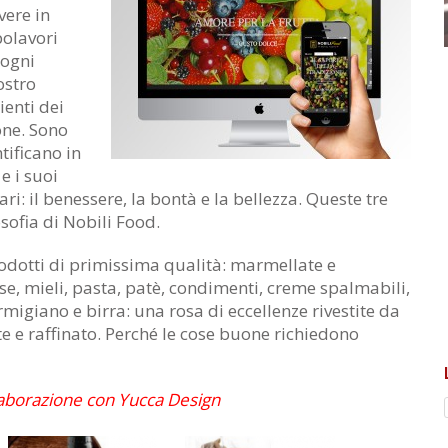
ere in
apolavori
 ogni
ostro
ienti dei
one. Sono
ntificano in
 e i suoi
i: il benessere, la bontà e la bellezza. Queste tre
osofia di Nobili Food.
odotti di primissima qualità: marmellate e
lse, mieli, pasta, patè, condimenti, creme spalmabili,
migiano e birra: una rosa di eccellenze rivestite da
 e raffinato. Perché le cose buone richiedono
llaborazione con
Yucca Design